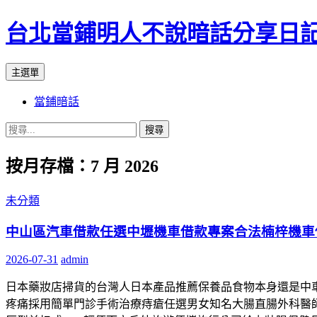
台北當鋪明人不說暗話分享日
搜
跳
主選單
尋
至
當鋪暗話
內
容
搜
尋
按月存檔：7 月 2026
關
鍵
字:
未分類
中山區汽車借款任選中壢機車借款專案合法楠梓機車
2026-07-31
admin
日本藥妝店掃貨的台灣人日本產品推薦保養品食物本身還是中
疼痛採用簡單門診手術治療痔瘡任選男女知名大腸直腸外科醫