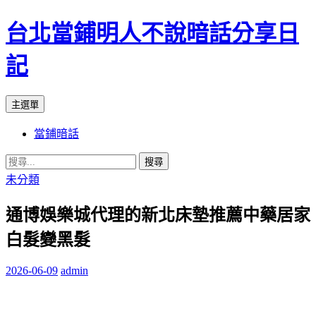
台北當鋪明人不說暗話分享日
記
搜
跳
主選單
尋
至
當鋪暗話
內
容
搜
尋
未分類
關
通博娛樂城代理的新北床墊推薦中藥居家
鍵
字:
白髮變黑髮
2026-06-09
admin