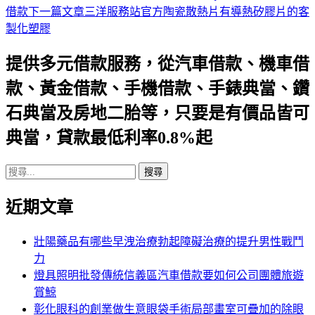
借款
下一篇文章
三洋服務站官方陶瓷散熱片有導熱矽膠片的客
章
製化塑膠
導
提供多元借款服務，從汽車借款、機車借
航
款、黃金借款、手機借款、手錶典當、鑽
列
石典當及房地二胎等，只要是有價品皆可
典當，貸款最低利率0.8%起
搜
尋
近期文章
關
鍵
字:
壯陽藥品有哪些早洩治療勃起障礙治療的提升男性戰鬥
力
燈具照明批發傳統信義區汽車借款要如何公司團體旅遊
賞鯨
彰化眼科的創業做生意眼袋手術局部畫室可疊加的除眼