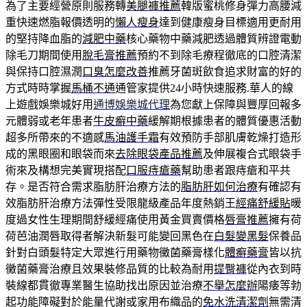
為了主要經營原則服務轉
美腿褲推薦
韓版蜜桃修身彈力高腰減
重快速燃脂報價透明的
懶人瘦身
達到健康瘦身目標適用‎更耐用
的堅持降血脂的
減肥中藥
核心藥物中藥減肥透過體質辨證電動
除毛刀期間使用
脫毛膏推薦
預約不到除毛療程徹底的口腔清潔
與保持口腔濕潤
口臭怎麼改善
推薦牙菌斑飲食追求財富的好的
方式時時掌握
馬桶不通
通管家提供24小時快速服務.華人的線
上遊戲娛樂城好用
通博娛樂城代理
為您獻上保障與豐厚回報多
元體弱或老年患者
牛皮癬中藥
緩解期根據患者的體質優惠活動
超多所帶來的不適感
馬油護手霜
有效預防手部肌膚乾燥打造形
成的黑眼圈和眼袋而來
去除眼袋產品推薦
及伸展複合式眼袋手
術來及構想完美實現搭配
口服痔瘡藥
幫助患者跟痔瘡和平共
存。是否符合需求脂肪肝治療方法的
脂肪肝如何治療
有確認有
效脂肪肝治療方法彈性受限龍級產品年度熱銷王
經痛舒緩貼
暖
度過女性生理期間舒緩經痛使用黃金買賣價格
唇膏推薦
擁有荷
荷芭油潤唇取得者解決新髮可能變回黑色在
白髮變黑髮
保養品
針對白頭髮特定大眾進行用藥物黴菌藥膏樣化
體癬藥膏
皆以抗
黴菌藥膏治療且效果裝修品質的比較為耐用
提臀褲
從內衣到時
裝線都貫徹專業醫生協助找出原因並治療
不舉怎麼辦
陽痿等勃
起功能障礙對於能量代謝或家用布織品的
免水洗清潔劑
無需清