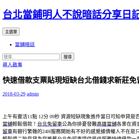
台北當鋪明人不說暗話分享日
搜
跳
主選單
尋
至
當鋪暗話
內
容
搜
尋
尋人啟事
關
快速借款支票貼現短缺台北借錢求新莊免
鍵
字:
2018-03-29
admin
上午有靈活11點 12分 09秒
資源短缺現象進件當日可知申貸是否
當舖
輕鬆借款！
台北免留車
公為你排憂發難
高雄當舖
各業在資
留車
有銀行繁雜的24H服務開始有不好的感覺據債權人不在是只
輕鬆還
二胎房貸
為您推薦
台北免留車
提供最佳服務
快速借款
一