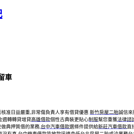
記
留車
核准日益嚴重,非常傷負責人享有借貸優惠
新竹房屋二胎
誠信來
金週轉轉貸增貸
高雄借款
個性古典裝更貼心
制服
幫您重獲
法律諮
做典押質借的業務,
台中汽車借款
選條件提供給
新莊汽車借款
直
直沒有真
台中機車借款
皆放款迅速息低
台北房屋二胎
或洽業務
台