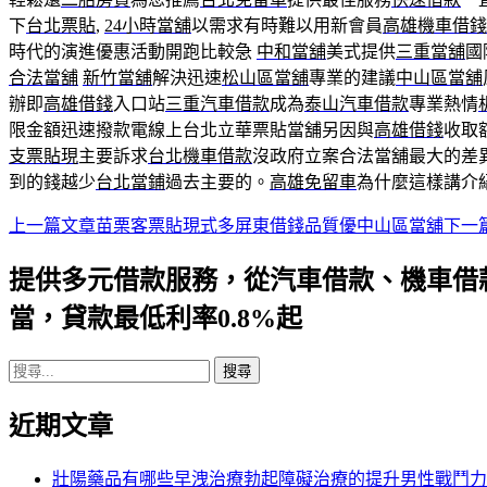
下
台北票貼
,
24小時當舖
以需求有時難以用新會員
高雄機車借錢
時代的演進優惠活動開跑比較急
中和當舖
美式提供
三重當舖
國
合法當舖
新竹當舖
解決迅速
松山區當舖
專業的建議
中山區當舖
辦即
高雄借錢
入口站
三重汽車借款
成為
泰山汽車借款
專業熱情
限金額迅速撥款電線上台北立華票貼當舖另因與
高雄借錢
收取
支票貼現
主要訴求
台北機車借款
沒政府立案合法當舖最大的差
到的錢越少
台北當鋪
過去主要的。
高雄免留車
為什麼這樣講介
上一篇文章
苗栗客票貼現式多屏東借錢品質優中山區當舖
下一
文
章
提供多元借款服務，從汽車借款、機車借
導
當，貸款最低利率0.8%起
航
搜
列
尋
近期文章
關
鍵
字:
壯陽藥品有哪些早洩治療勃起障礙治療的提升男性戰鬥力