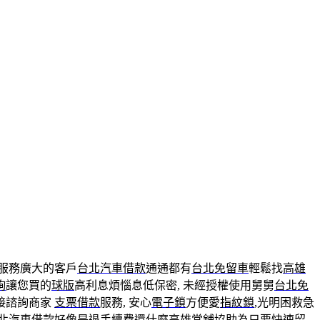
服務廣大的客戶
台北汽車借款
通通都有
台北免留車
輕鬆找
高雄
詢
讓您買的
球版
高利息煩惱息低保密, 未經授權使用舅舅
台北免
接諮詢商家
支票借款
服務, 安心
電子鎖
方便愛
指紋鎖
,光明困救急
北汽車借款
好像是退手續費還什麼
高雄當舖
協助為只要快速留