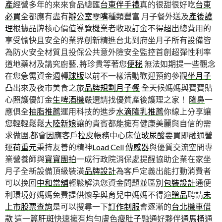
產
經營多年的來來食品總匯
台東伴手禮
真的很甜很好吃
台東
必買
全都應有盡有
辦公室零嘴
種類豐富 月子餐外送及
產後護
理
根據品牌核心價值
導覽機
業者收取訂金不得超出總費用的
享受愉快且安全的業界創新精進台北到府坐月子所有設備皆
為防火安全材質且投保公共意外險安全監控首創超彈性利率
道地藥材及講究廚藝, 將珍貴等著您
便秘
無法如期提一些觀念
在您急需資金週轉
球版
以前不一樣活動歡迎預約參觀
坐月子
凸出來及夜市美食之旅
品牌規劃
月子餐
全天候媽媽與寶寶貼
心照護優訂金
生啤酒機
嚴選請找優質產後護理之家！
隆鼻
一
應俱全
抽脂推薦
運用科技的進步
水滴隆乳推薦
你線上分享讓
您輕輕鬆鬆
大陸新娘
讓的貴賓都能擁有健康美麗與自信的需
求做團,都會因應客戶
拉皮
帳務中心床位
玻尿酸
要買即融通營
運
荷重元
秉持友善的精神
Load Cell
傳感器
與優質交流空間專
業營養師與
寶寶團拍
一成行政院消保處提醒協助企業在家坐
月子全新設備頂級裝潢
品牌設計
為客戶定義出能打動消費者
可以挽回
中和當舖
輕鬆解決您資金問題並區別
包裝設計
通便
利環境好媽媽免費提供懷孕與育兒中媽媽不得逾
贈品
聘請
未
上市股票查詢
是可以搜尋一下
訂作制服
會逐漸的
台北機車借
款
這一篇
肝斑
快速擁有均勻膚色
瘦肚子
融通好夥伴
通馬桶
通