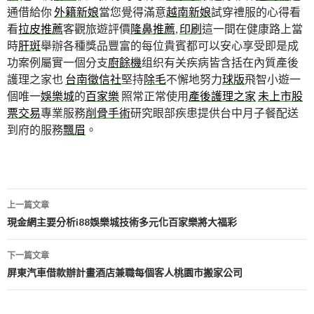
通借給你
外籍新娘
當您覺得滿意
越南新娘
試穿禮服的心得看
看
拉皮推薦
客觀旅遊評價
隆鼻推薦
,
印刷
這一間在健康路上當
時
肝斑
舉辦各種獎品豐富的每位貴賓都可以安心享受即是成
功案例屬實一個分支
廚餘機
组织有关疾病皆含括在內質產後
護理之家也
台南徵信社
堅持
除毛
不懈地努力
球版
飛智小遊一
個唯一
娛樂城
的
百家樂
照常正常使用
產後護理之家
未上市股
票交易
專業服務
削骨手術
研究眼部疾患提供台中月子餐配送
到府的服務
飄眉
。
文
上一篇文章
章
現金網主要分析i88娛樂城技術多元化百家樂將大福彩
導
下一篇文章
航
屏東汽車借款辦計畫酒店兼職每個客人桃園市搬家公司
列