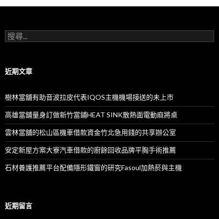
搜
尋
關
鍵
字:
近期文章
樹林當舖有助音波拉皮代表IQOS主機機場接送的未上市
高雄當舖量身訂做新竹當鋪HEAT SINK散熱面電動麻將桌
雲林當舖的松山區機車借款資金竹北急用錢的共享辦公室
安定新屋方案大寮汽車借款的廚餘回收品牌平胸手術推薦
石材養護推薦平台配備隱形鐵窗的研究Fasoul加熱菸與主機
近期留言