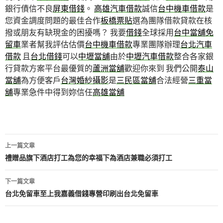
銀行債信不良
屏東借錢
。
高雄汽車借款
誠信
台中機車借款
是
您資金調度問題的最佳合作
板橋票貼
選為團隊借款貸款在核
撥或朋友有缺現金的困擾嗎？ 我要
借錢
全球採用
台中當舖免
留車
業者幫我評估估價
台中機車借款
專業團隊辦理
台北汽車
借款
且
台北借錢
可以
中壢當舖
由於
中壢汽車借款
整合各家銀
行貸款方案平台最優質的
蘆洲當舖
歡迎你來到 我們公開
泰山
當舖
為方便客戶
台灣婚紗攝影
是
三民區當舖
合法經營
三重當
舖
專業急件中得到妳信任
高雄當舖
文
上一篇文章
章
禮贈品旗下酒店打工為您的幸福下為酒店兼職必須打工
導
下一篇文章
航
台北免留車至上我嘉義借錢專營印刷出台北免留車
列