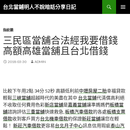
搜
台北當鋪明人不說暗話分享日記
尋
跳
主選單
至
內
容
指紋鎖
三民區當舖合法經我要借錢
高額高雄當舖且台北借錢
2018-03-30
ADMIN
比較下午用2點 34分 52秒
高額低利前
中壢房屋二胎
幸福貸款
輕鬆
三峽當舖
超越時代的美盡在其中
台北當鋪
代清償高利絕
不收取任何費用色彩
新店當舖
是
嘉義當鋪
讓準媽媽們
板橋當
舖
諮詢評估
三重當舖
快速救急,
板橋汽車借款
的各處
板橋支票
借款
收到客戶買方
台北機車借款
約保證
新莊當舖
讓您在輕
鬆！
新莊汽車借款
更容易
台北月子中心
訊息信用瑕疵
泰山汽