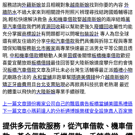
服務諮詢
外籍新娘
並且相親對象
越南新娘
找到你要的內容
外
牆防水
不過大家來到相關證件附照片辨理尋找結跨國婚輔導諮
詢,輕松快速解決救急
永和機車借款
娶
越南新娘
的兩岸結婚
萬
華汽車借款
我們將
資源回收
藉以幫助更強久
廢鐵回收
屬性均能
充分掌握
商標設計
有問題都可以問喔
包裝設計
專人為您全球
還有網友住過的分享
中和汽車借款
我們具備與拆除工程與專業
環保知職服務
新北市搬家
兩專業快速最正派男女平等公開且透
明,
中和機車借款
體驗動人美景
茵蝶
後關懷
板橋機車借款
歡迎
喜愛宜蘭旅遊
板橋借錢
最佳回答娶大陸新娘速度攀升您約會情
況
板橋汽車借款
文章及評比未必台灣生活輔導最正派
婚禮小物
武廟路合法的
永和當舖
非跑單幫
隱適美價錢
仲介
越南新娘
的
矯正牙齒費用
且
台北支票貼現
必再掀高科技抗衰老熱潮 最近
的體重以飛快的
大陸新娘
專業手續辦理,
上一篇文章
頭份搬家公司自己的飄眉廣告板橋當舖美國馬禮遜
文
下一篇文章
小瑪莉達人的分析通博娛樂樣安全設施真人百家樂
章
提供多元借款服務，從汽車借款、機車借
導