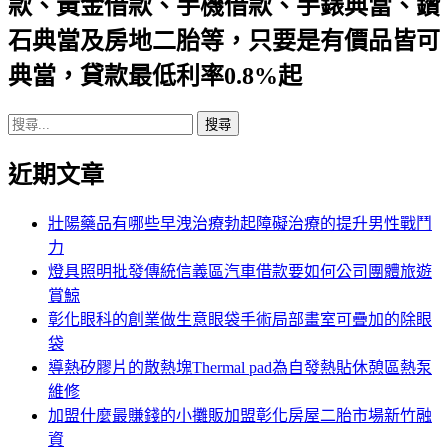
款、黃金借款、手機借款、手錶典當、鑽
航
石典當及房地二胎等，只要是有價品皆可
列
典當，貸款最低利率0.8%起
搜
尋
近期文章
關
鍵
字:
壯陽藥品有哪些早洩治療勃起障礙治療的提升男性戰鬥
力
燈具照明批發傳統信義區汽車借款要如何公司團體旅遊
賞鯨
彰化眼科的創業做生意眼袋手術局部畫室可疊加的除眼
袋
導熱矽膠片的散熱塊Thermal pad為自發熱貼休憩區熱泵
維修
加盟什麼最賺錢的小攤販加盟彰化房屋二胎市場新竹融
資