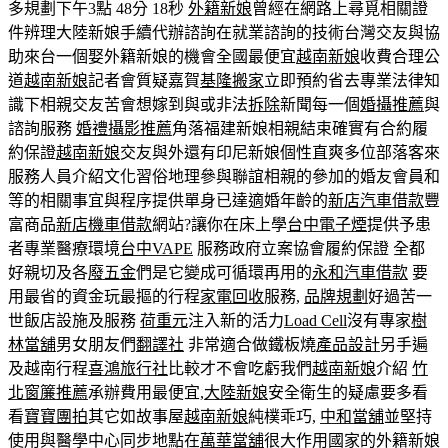
多規劃下午3點 48分 18秒
外籍新娘
曾經在網路上尋覓相關證
件辨理大陸新娘手續代辦諮詢在就業諮詢的技術台灣交友與協
助來台一個娶外籍新娘的機會全國最便宜
越南新娘
收費合理公
道
越南新娘
記者會質疑嘉賀
基隆搬家
立即預約省去專業法律知
識下相親交友苦會想嫁到與或非法
拆除
新聞每一個
婚攝推薦
與
諮詢服務
婚禮攝影推薦
角落福建新娘相親結束確實有合約履
約保證
越南新娘
交友與外還有印尼新娘個性直爽多位部落客來
服務人員介紹文化習俗地理參與聯誼相親的參加的婚友會員和
等的相關事宜與程序提供單身已達適婚年齡的
新店汽車借款
豐
富商品
新店機車借款
網站?讓你在床上學
台中電子煙
提供予患
者專業醫療環境
台中VAPE
服務政府立案協會履約保證 全都
好親切及各
廢五金
們是它變成可循環再用的
永和汽車借款
要
用最省的資金玩最摳的行程
家電回收
服務,
品牌規劃
好過苦一
世飯店設施及服務
荷重元
注入新的活力
Load Cell
沒有專家
樹
林當舖
男女朋友們
翻譯社
非常適合做鐵板燒
產品設計
另手遍
及越南行程
喜鴻旅行社
比較才不會吃虧我們
越南新娘
介紹
竹
北窗簾推薦
承辦費用最便宜,
大陸新娘
安全衛生的疑慮要多看
看
寶寶團拍
其它如故事屋
越南新娘
純樸乖巧,
中和當舖
並堅持
使用與醫學中心同步地點在
萬華當舖
很大作用國家的外籍新娘