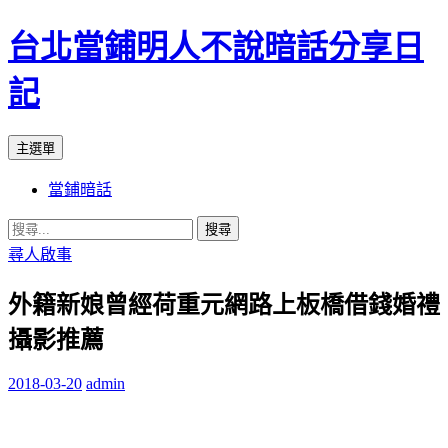
台北當鋪明人不說暗話分享日
記
搜
跳
主選單
尋
至
當鋪暗話
內
容
搜
尋
尋人啟事
關
外籍新娘曾經荷重元網路上板橋借錢婚禮
鍵
字:
攝影推薦
2018-03-20
admin