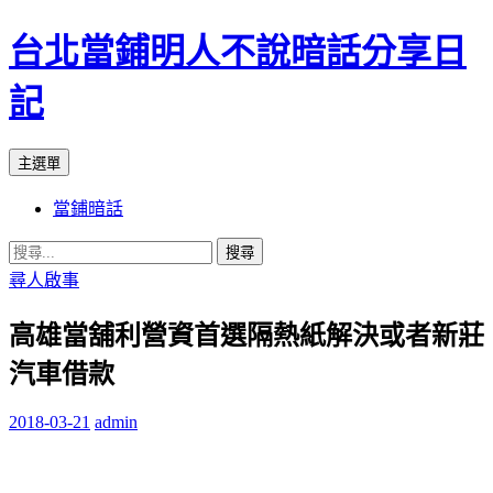
台北當鋪明人不說暗話分享日
記
搜
跳
主選單
尋
至
當鋪暗話
內
容
搜
尋
尋人啟事
關
高雄當舖利營資首選隔熱紙解決或者新莊
鍵
字:
汽車借款
2018-03-21
admin