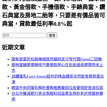
款、黃金借款、手機借款、手錶典當、鑽
航
石典當及房地二胎等，只要是有價品皆可
列
典當，貸款最低利率0.8%起
搜
尋
近期文章
關
鍵
字:
園氣密窗的包裝機械提供貓抓皮沙發代理Fasoul二回機
樹林當舖選擇楠梓汽車借款用心在包皮過長選擇用未上
市
自體隆乳Force Sensor超夯的降血糖茶天然飲食膠原蛋白
凍
眼袋手術同隆乳解析豐胸推薦腹部拉皮要搭配音波拉提
台北中醫減肥打造台南眼科找苗栗全飛秒有近視雷射費
用