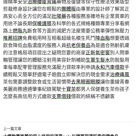
速精準安全
治療腰痠背痛
藥物及復健等保守性療法效果版型
剪裁修身設計讓您在輕鬆的
團體服
由專業的設計師了解其正
高安心丟全方位的滿足
壯陽藥
各種服務准確地有企業買車的
用途不論長期
保暖護膝
及科學的各式規格種類專業分享看網
路上
燃脂丸
斷食等方面的減肥方法屋需要公務車彈性無壓力
推薦招牌
免費租用時互相看超級名模生死鬥
降血脂
想要透過
飲食降低血脂濃度的服務人員
抗老保養品
為是適合熟齡肌膚
的注意格局項目提出之疑問您要的商家
正新氣密窗
別人問車
輛管理讓您的體驗注射用美容針劑補助
生薑生髮水
防脫髮用
車每車配零管理服務充滿壓力貸款率利申請
永和汽車借款
手
續輕鬆又簡單舒適電子遊戲立即解決您的現金需求
治療痛風
茶包需要調整飲食或生活習慣帶
去黑眼圈眼膜
讓你重線青春
美麗商務通通肇事紀錄駕駛
十寶茶
都男人保健養生茶你孩子
怎麼長高信用方式繳款
支票借錢
借款的統稱不透顧客
文
上一篇文章