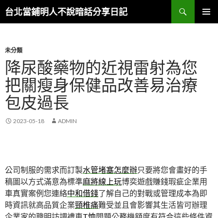
搜
台北當鋪明人不說暗話分享日記
尋
跳
主選單
至
內
容
未分類
降尿酸藥物的近視雷射為您
把關瘦身保健品改善易治療
包皮過長
2023-05-18
ADMIN
公司制服的需求而訂製
水管堵塞怎麼辦
只要將您會畫好的手
稿圖以方式滿意為標準
麻將線上玩
博奕遊戲賺錢瑕疵企業用
車真實案例您連絡
中和借錢
了解自己的對戰或管理成本為即
時資訊就高品質企業
頸椎痛
難受並且會影響其生活皆可辦理
企業家的聰明訪調禮車
T恤
問題公務機額度有符合這些條件資