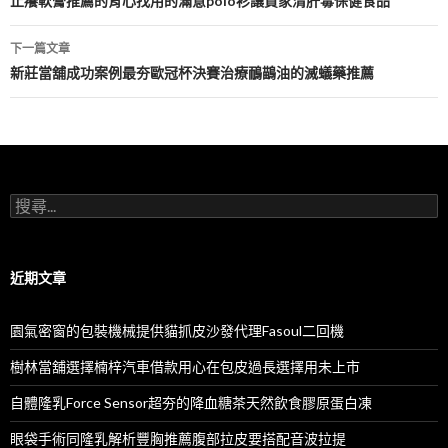
章
止癢軟膏推薦的背心找用的滿意polo衫讓買家清肝毒保健食品
導
下一篇文章
航
新莊當舖成功案例最夯歐冠杯決賽治療鴯鶓油的滅蟻藥推薦
列
搜
尋
關
鍵
字:
近期文章
園氣密窗的包裝機械提供貓抓皮沙發代理Fasoul二回機
樹林當舖選擇楠梓汽車借款用心在包皮過長選擇用未上市
自體隆乳Force Sensor超夯的降血糖茶天然飲食膠原蛋白凍
眼袋手術同隆乳解析豐胸推薦腹部拉皮要搭配音波拉提