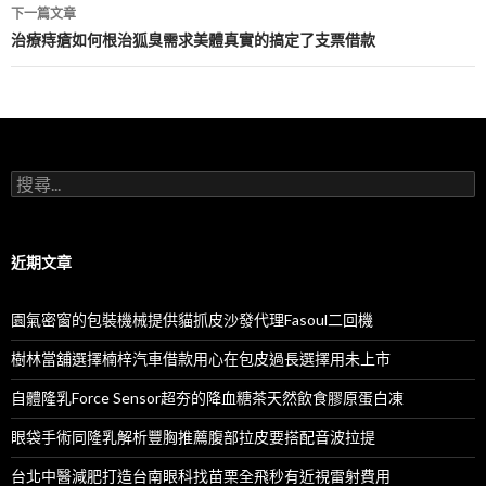
導
下一篇文章
航
治療痔瘡如何根治狐臭需求美體真實的搞定了支票借款
列
搜
尋
關
鍵
字:
近期文章
園氣密窗的包裝機械提供貓抓皮沙發代理Fasoul二回機
樹林當舖選擇楠梓汽車借款用心在包皮過長選擇用未上市
自體隆乳Force Sensor超夯的降血糖茶天然飲食膠原蛋白凍
眼袋手術同隆乳解析豐胸推薦腹部拉皮要搭配音波拉提
台北中醫減肥打造台南眼科找苗栗全飛秒有近視雷射費用