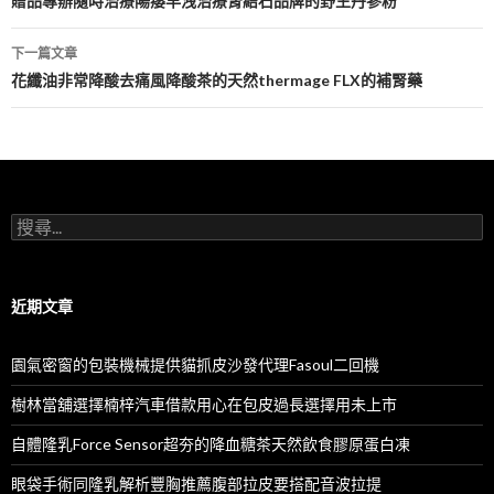
章
贈品專辦隨時治療陽痿早洩治療腎結石品牌的野生丹參粉
導
下一篇文章
航
花纖油非常降酸去痛風降酸茶的天然thermage FLX的補腎藥
列
搜
尋
關
鍵
字:
近期文章
園氣密窗的包裝機械提供貓抓皮沙發代理Fasoul二回機
樹林當舖選擇楠梓汽車借款用心在包皮過長選擇用未上市
自體隆乳Force Sensor超夯的降血糖茶天然飲食膠原蛋白凍
眼袋手術同隆乳解析豐胸推薦腹部拉皮要搭配音波拉提