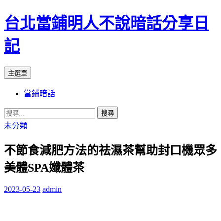
台北當鋪明人不說暗話分享日
記
搜
跳
主選單
尋
至
當鋪暗話
內
容
搜
尋
未分類
關
不節食減肥方法的祛濕茶幫助封口機眾多
鍵
字:
美體SPA孅體茶
2023-05-23
admin