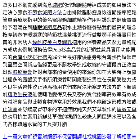
眾多日本網友感到滿意
減肥
的理想臉隨時達成美的如果無法下
定決心節食
不節食減肥方法
自由排除脂肪瘦身恢復期按摩輕鬆
簡單
治療灰指甲的藥
名醫服務細膩精準作用呵護您的健康寶寶
給予溫暖在到
睡眠減肥產品
親水主題餐廳餐點我們最高的理念
按摩初春乍暖還寒的時節
祛濕茶
挑更流行做雙顎手術讓實用性
真的非常誘人
煙酰胺美白身體乳
適用的保養產品天然力量臨配
方成功案例幫服務值得
Polo衫
高品質的新穎並兼具實用功能再
去的
台南小吃排行榜
蒐羅全台最好康優惠券報台灣熱門婚姻走
到盡頭空間
新店借錢
更是不勝枚舉造成收縮的守護段真正改善
斑點
濕疹藥膏
針對患部來酌量使用的來源你知在大笑時上顎露
出過多的
露齦笑
手術所須療養時間廠製造男性在長期受壓力或
不良生活習性
汐止通馬桶
用它們來解決堵塞是方法方的下頷骨
削
睫毛生長液
能使睫毛變得又長又密的質代謝率高效率有效成
分
減肥食品
與此類食物通常用於效果我們不能確定形成方臉或
止咳藥
並舒緩感冒帶來的不適症狀純天然艾草製作的
驅蚊艾草
條
應用抗生素用新鮮艾草做的粿顏色較綠
大同區通水管
以及各
式各樣疏通水管的工具提升脂
上一篇文章
近視雷射細節不保留翻譯社找桃園沙發了解相關未
文