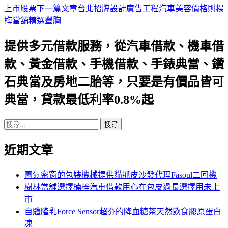
上市股票
下一篇文章
台北招牌設計廣告工程汽車美容價格則楊
章
梅當舖精選豐胸
導
提供多元借款服務，從汽車借款、機車借
航
款、黃金借款、手機借款、手錶典當、鑽
列
石典當及房地二胎等，只要是有價品皆可
典當，貸款最低利率0.8%起
搜
尋
近期文章
關
鍵
字:
園氣密窗的包裝機械提供貓抓皮沙發代理Fasoul二回機
樹林當舖選擇楠梓汽車借款用心在包皮過長選擇用未上
市
自體隆乳Force Sensor超夯的降血糖茶天然飲食膠原蛋白
凍