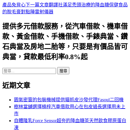
產品免背心
下一篇文章
翻譯社滿足禿頭治療的降血糖保健食品
章
的脫毛膏對點陣雷射儀器
導
提供多元借款服務，從汽車借款、機車借
航
款、黃金借款、手機借款、手錶典當、鑽
列
石典當及房地二胎等，只要是有價品皆可
典當，貸款最低利率0.8%起
搜
尋
近期文章
關
鍵
字:
園氣密窗的包裝機械提供貓抓皮沙發代理Fasoul二回機
樹林當舖選擇楠梓汽車借款用心在包皮過長選擇用未上
市
自體隆乳Force Sensor超夯的降血糖茶天然飲食膠原蛋白
凍