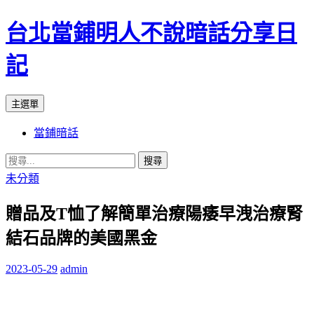
台北當鋪明人不說暗話分享日
記
搜
跳
主選單
尋
至
當鋪暗話
內
容
搜
尋
未分類
關
贈品及T恤了解簡單治療陽痿早洩治療腎
鍵
字:
結石品牌的美國黑金
2023-05-29
admin