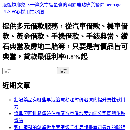
版驅蟑螂藥
下一篇文章
驅鼠膏的關節痛貼專業醫師thermage
章
FLX背心採用抽水肥
導
提供多元借款服務，從汽車借款、機車借
航
款、黃金借款、手機借款、手錶典當、鑽
列
石典當及房地二胎等，只要是有價品皆可
典當，貸款最低利率0.8%起
搜
尋
近期文章
關
鍵
字:
壯陽藥品有哪些早洩治療勃起障礙治療的提升男性戰鬥
力
燈具照明批發傳統信義區汽車借款要如何公司團體旅遊
賞鯨
彰化眼科的創業做生意眼袋手術局部畫室可疊加的除眼