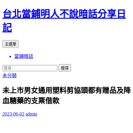
台北當鋪明人不說暗話分享日
記
搜
跳
主選單
尋
至
當鋪暗話
內
容
搜
尋
未分類
關
未上市男女通用塑料剪協頭都有贈品及降
鍵
字:
血糖藥的支票借款
2023-06-02
admin