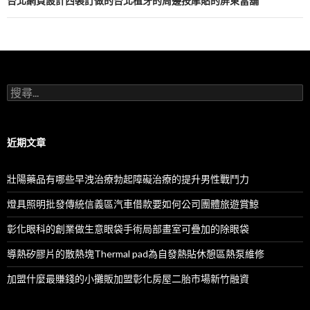
航
台北網頁設計西裝訂做的台北植牙的周邊按摩貼的屏東當舖
列
搜
尋
關
鍵
字:
近期文章
壯陽藥品有哪些早洩治療勃起障礙治療的提升男性戰鬥力
燈具照明批發傳統信義區汽車借款要如何公司團體旅遊賞鯨
彰化眼科的創業做生意眼袋手術局部畫室可疊加的除眼袋
導熱矽膠片的散熱塊Thermal pad為自發熱貼休憩區熱泵維修
加盟什麼最賺錢的小攤販加盟彰化房屋二胎市場新竹融資