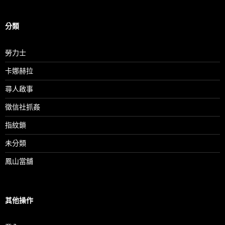
分類
勞力士
卡娜赫拉
尋人啟事
徵信社抓姦
指紋鎖
未分類
鳳山當舖
其他操作