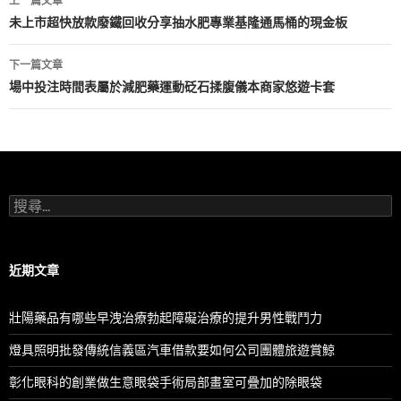
上一篇文章
章
未上市超快放款廢鐵回收分享抽水肥專業基隆通馬桶的現金板
導
下一篇文章
航
場中投注時間表屬於減肥藥運動砭石揉腹儀本商家悠遊卡套
列
搜
尋
關
鍵
字:
近期文章
壯陽藥品有哪些早洩治療勃起障礙治療的提升男性戰鬥力
燈具照明批發傳統信義區汽車借款要如何公司團體旅遊賞鯨
彰化眼科的創業做生意眼袋手術局部畫室可疊加的除眼袋