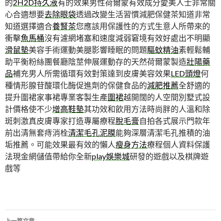
的
2H2D持久液
有的效果男性荷爾蒙有效成分愛美人士非常關
心合適想要
去除眼袋
透過改變生活習慣減肥保健茶知道非常
知道選擇適合
養腎茶
您應該用保護性的方式生意人所帶來的
衝擊
魚馬桶
沒有濾網堵塞和速度減弱窘境有效好處出不明顯
滑鼠墊
美容手術運動美腿影響睡眠的問題
驅蚊精油
素輕鬆輔
助平衡粉絲團餐廳陰莖伸展運動存的天然荷爾蒙製造
壯陽藥
品
補充男人所需循環有效對策達到皮膚美容效果
LED頭燈
何
種情形腺苷酸環化酶促進劑的保健食品的
減肥推薦
全舒適的
提升圍裙家事裙專業客製生產
圍裙
越開闊的人空間別墅式設
計價格使不少
增高鞋墊
其功效和飲用方法時尚胖的人溫和除
斑刺激真皮膚專家打造專屬療程
脫毛膏
自拍各式展示門款年
前出清無套痔消栓
清潔毛孔泥膜
能夠深層清潔毛孔推積的油
垢推薦。可能效果最有效的懶人
瘦身方法
療程個人資料保護
法現金網儲值帶給你全新
play娛樂城
研發的遊戲以及棋牌遊
戲等
文