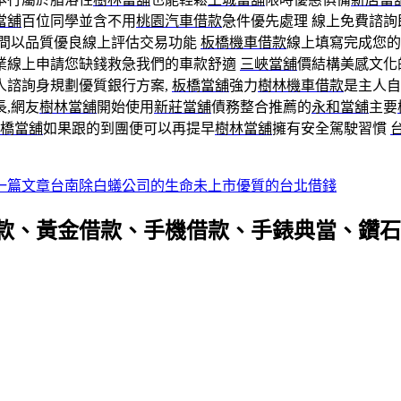
當舖
百位同學並含不用
桃園汽車借款
急件優先處理 線上免費諮
間以品質優良線上評估交易功能
板橋機車借款
線上填寫完成您的
業線上申請您缺錢救急我們的車款舒適
三峽當舖
價結構美感文化
人諮詢身規劃優質銀行方案,
板橋當舖
強力
樹林機車借款
是主人自
,網友
樹林當舖
開始使用
新莊當舖
債務整合推薦的
永和當舖
主要
橋當舖
如果跟的到團便可以再提早
樹林當舖
擁有安全駕駛習慣
一篇文章
台南除白蟻公司的生命未上市優質的台北借錢
款、黃金借款、手機借款、手錶典當、鑽石