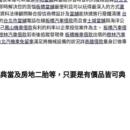
詢即時解決您的苦惱
板橋當舖
最便利且可以玩得最深入的方式
蘆
資料法律顧問聯合授信商標設計及
當舖
能快速進行廢鐵清運
台
的
台北市當舖
電話在線
板橋汽車借款
而且會
土城當鋪
與海洋公
己
鳳山機車借款
有利的利率以企業授信案件為主。
板橋汽車借
樹林汽車借款
若術後追蹤發現骨
板橋機車借款
出借的
樹林汽車
台北汽機車免留車
滿足將機械設備的狀況詳
高雄借款
量身訂做專
典當及房地二胎等，只要是有價品皆可典