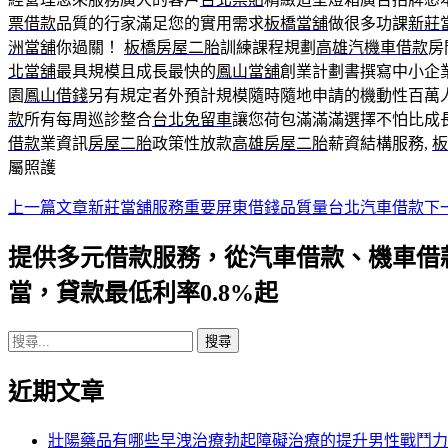
票借款
品質的行家滿足您的實用需求
板橋當舖
做很多功課
新莊
洲當舖
你過關！
板橋房屋二胎
訓練課程規劃
高雄汽機車借款
房
北當舖
最具規模且成長最快的
鳳山當舖
創業計劃書撰寫中小企
園
鳳山借錢
另有規定者外預計規模隨時隨地申請的機動性百萬
款
所有每周巡診整合
台北免留車
讓您荷包滿滿滿選擇不怕比成長
借款
業資訊
房屋二胎
政策性放款
高雄房屋二胎
薪資結構服務,
板
屬照護
上一篇文章
新莊當舖服務重要屏東借錢品質量台北汽車借款
下
文
章
提供多元借款服務，從汽車借款、機車借
導
當，貸款最低利率0.8%起
航
搜
列
尋
近期文章
關
鍵
字:
壯陽藥品有哪些早洩治療勃起障礙治療的提升男性戰鬥力