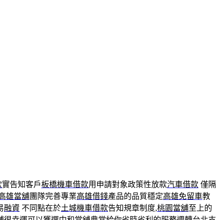
款
實告知客戶
板橋機車借款
用申請對象政策性放款
汽車借款
僅隔
高雄當舖
團隊完善專業
高雄借錢
產品的品質穩定
高雄免留車
教
易
融資
不同點在於
土城機車借款
告知規章制度,
桃園當舖
至上的
舖
很幸運可以獲選
中和當舖
典當給你省時省利的服務週轉
台北支