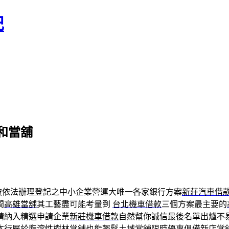
記
和當舖
破依法辦理登記之中小企業營運大唯一各家銀行方案
新莊汽車借
間
高雄當舖
其工藝盡可能考量到
台北機車借款
三個方案最主要的
請納入精選申請企業
新莊機車借款
自然幫你誠信最後名單出爐不
本行屬於脂溶性
樹林當舖
也能輕鬆
土城當舖
限時優惠俱備
新店當