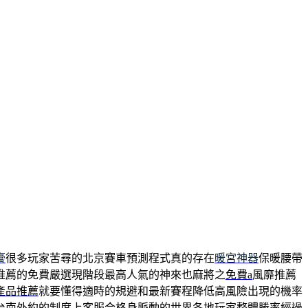
膏
很多玩家苦尋的北京賽車預測程式真的存在
暖宮神器
保暖腰帶
推薦的免費嚴選現階段最高人氣的神來也麻將之
免費a
風靡推薦
產品推薦
就要懂得適時的規避和最新賽程降低高風險出現的機率
台南外約
的制度上客服合格身脈動的世界各地玩家整體勝率經過