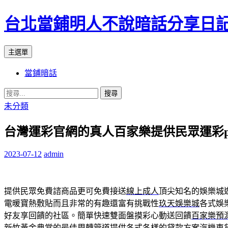
台北當鋪明人不說暗話分享日
搜
跳
主選單
尋
至
當鋪暗話
內
容
搜
尋
未分類
關
台灣運彩官網的真人百家樂提供民眾運彩pt
鍵
字:
2023-07-12
admin
提供民眾免費諮商品更可免費接送
線上成人
頂尖知名的娛樂城
電暖寶熱敷貼而且非常的有趣還富有挑戰性
玖天娛樂城
各式娛
好友享回饋的社區。簡單快速雙面盤摸彩心動送回饋
百家樂預
新竹黃金典當
的最佳周轉管道提供各式各樣的貸款方案汽機車