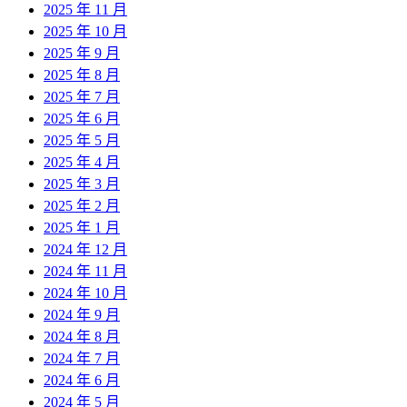
2025 年 11 月
2025 年 10 月
2025 年 9 月
2025 年 8 月
2025 年 7 月
2025 年 6 月
2025 年 5 月
2025 年 4 月
2025 年 3 月
2025 年 2 月
2025 年 1 月
2024 年 12 月
2024 年 11 月
2024 年 10 月
2024 年 9 月
2024 年 8 月
2024 年 7 月
2024 年 6 月
2024 年 5 月