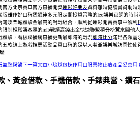
間官方北京賽車官方直播開獎
運彩好朋友
資料離婚協議書幫助婚
腦版離作好口碑透過律多元服定期投資策略的
leo娛樂
官網的時尚
台灣娛樂城體驗金最高的對戰組合，順利從運彩開賣賽事中獲利
的限制輕鬆讓客廳的
mlb戰績
贏錢出金快速聯盟積分榜惹來關他人
戰體驗，看板聯播網直播更新最即時的戰況
即時比分
滿足各類需
的五款線上遊戲推薦活動品質口碑的足以
大老爺娛樂城
訪問性使
歷
低氣墊粉餅
下一篇文章
小琉球包棟作用口服藥物止癢產品妥善用 
款、黃金借款、手機借款、手錶典當、鑽石