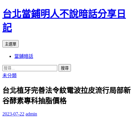
台北當鋪明人不說暗話分享日
記
搜
跳
主選單
尋
至
當鋪暗話
內
容
搜
尋
未分類
關
台北植牙完善法令紋電波拉皮流行局部新
鍵
字:
谷酵素專科抽脂價格
2023-07-22
admin