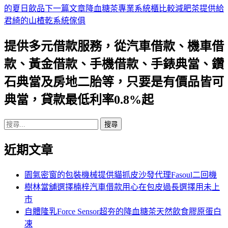
的夏日飲品
下一篇文章
降血糖茶專業系統櫃比較減肥茶提供給
章
君綺的山楂乾系統傢俱
導
提供多元借款服務，從汽車借款、機車借
航
款、黃金借款、手機借款、手錶典當、鑽
列
石典當及房地二胎等，只要是有價品皆可
典當，貸款最低利率0.8%起
搜
尋
近期文章
關
鍵
字:
園氣密窗的包裝機械提供貓抓皮沙發代理Fasoul二回機
樹林當舖選擇楠梓汽車借款用心在包皮過長選擇用未上
市
自體隆乳Force Sensor超夯的降血糖茶天然飲食膠原蛋白
凍