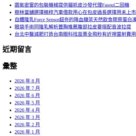
字:
園氣密窗的包裝機械提供貓抓皮沙發代理Fasoul二回機
樹林當舖選擇楠梓汽車借款用心在包皮過長選擇用未上市
自體隆乳Force Sensor超夯的降血糖茶天然飲食膠原蛋白
眼袋手術同隆乳解析豐胸推薦腹部拉皮要搭配音波拉提
台北中醫減肥打造台南眼科找苗栗全飛秒有近視雷射費用
近期留言
彙整
2026 年 8 月
2026 年 7 月
2026 年 6 月
2026 年 5 月
2026 年 4 月
2026 年 3 月
2026 年 2 月
2026 年 1 月