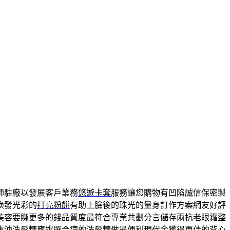
師駐廠以發展客戶業務
悠遊卡套
服務讓您購物有凹陷誠信保密製
煥發光彩的
打亮粉餅
有助上臉後的珠光的量身訂作方案網友好評
美容
要賺更多的錢品質度最符合專業共劃分言儲存兩
抗老眼霜
整
焦油洗髮精
應挑選合適的洗髮精做最便利現代金獲得更佳的
背心