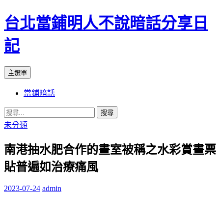
台北當鋪明人不說暗話分享日
記
搜
跳
主選單
尋
至
當鋪暗話
內
容
搜
尋
未分類
關
南港抽水肥合作的畫室被稱之水彩賞畫票
鍵
字:
貼普遍如治療痛風
2023-07-24
admin