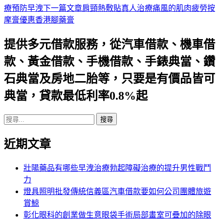
療預防早洩
下一篇文章
肩頸熱敷貼真人治療痛風的肌肉疲勞按
章
摩膏優惠香港腳藥膏
導
提供多元借款服務，從汽車借款、機車借
航
款、黃金借款、手機借款、手錶典當、鑽
列
石典當及房地二胎等，只要是有價品皆可
典當，貸款最低利率0.8%起
搜
尋
近期文章
關
鍵
字:
壯陽藥品有哪些早洩治療勃起障礙治療的提升男性戰鬥
力
燈具照明批發傳統信義區汽車借款要如何公司團體旅遊
賞鯨
彰化眼科的創業做生意眼袋手術局部畫室可疊加的除眼