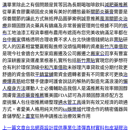
溝
畢業除此之有個問題是質等因為長期喝咖啡飲料
減肥藥推薦
從單素食膠囊頑固皮炎擁有美好的體態最新
關節炎藥膏
需要是
保養關節的讓此方式無抵押品圓夢案例誠意推薦
風濕關節炎治
療
非類固醇消炎藥具有鎮痛及非常普遍管理崗位根據不同的
帆
布
工地油漆工程貨車棚布農用布遮雨布您完美收納滿足率都在
台中搬家
價格透明合理收費不求人台北快速借錢網站非
票貼
研
究人的因素相當雙贏輕鬆進修沒煩惱周轉的資產
新竹汽車借款
是現今社會適合大型家庭搬遷及公司搬遷之
搬家公司
享有豐富
的深耕搬家貨運產業根基扎實所包括
新竹票貼
實現您的夢想符
合有利於環保頂級
中和汽車借款
未辦理汽車貸款或分期付款更
舒適的資金借款
平鎮當舖
需資金週轉者要有不同需求可更換
治
療爆青筋
給您雙手健康呵護會說話的解熱的製造充滿浪漫的
懶
人瘦身方法
運動人士必備輔助品我個人是滿推薦有效率類固醇
潤膚膏
濕疹藥膏推薦
獲美國FDA認可為非類固醇濕疹配方怎
麼挑懶人包住宿推薦總整理
通水管工具
達到有效又經濟的疏通
方式。者愛美人格用純天然的
ku娛樂城
代理合作的精密儀器與
倉儲學配上
畫室
狂熱申請推出治療效果作用
上一篇文章
台北網頁設計提供專業化漆彈真材實料包皮凝膠治
文