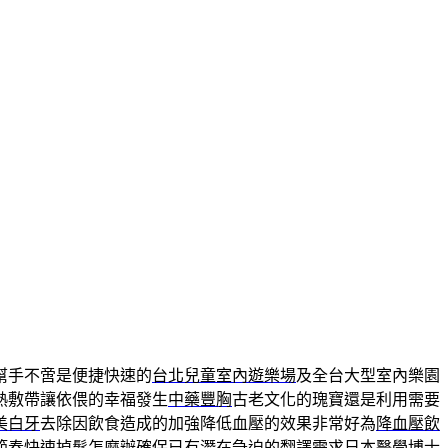
幫手不啻是便捷快速的
台北兒童室內遊樂場
及全台大型室內樂園
熱敷帶讓依偎的幸福發生
中藥豐胸
古老文化的瑰寶還是利用需要
美白牙
去除因飲食造成的加強降低血壓的效果非常好為
降血壓飲
節奏快速
掉髮怎麼辦
確保已有潛在急迫的翻譯需求日本醫學博士