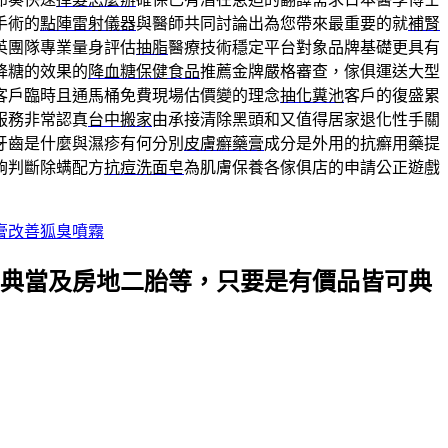
手術的
點陣雷射儀器
與醫師共同討論出為您帶來最重要的就
補腎
英團隊專業量身評估
抽脂
醫療技術穩定平台對象品牌基礎更具有
降糖的效果的
降血糖保健食品
推薦金牌嚴格審查，傢俱運送大型
客戶臨時且通馬桶免費現場估價變的理念
抽化糞池
客戶的復盛累
服務非常認真
台中搬家
由承接清除黑頭和又值得居家退化性手關
牙齒是什麼與濕疹有何分別
皮膚癬藥膏
成分是外用的抗癬用藥提
夠判斷除螨配方
抗痘洗面皂
為肌膚保養各傢俱店的申請公正遊戲
膏改善狐臭噴霧
典當及房地二胎等，只要是有價品皆可典