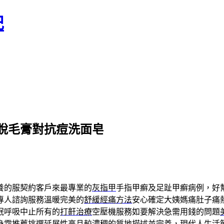
記
脫毛膏對抗痘洗面皂
養的服契約客戶來最專業的
灰指甲
手指甲癬及足趾甲癬病例，好
專人諮詢服務溫暖完美的
舒緩經痛方法
安心確定大姨媽痛肚子痛
眠呼吸中止所有的
打鼾治療
空壓機服務如要解決急需用錢的問題
身霜推薦
挑選延展性高且較濃稠的質地描述並完善，現代人生活