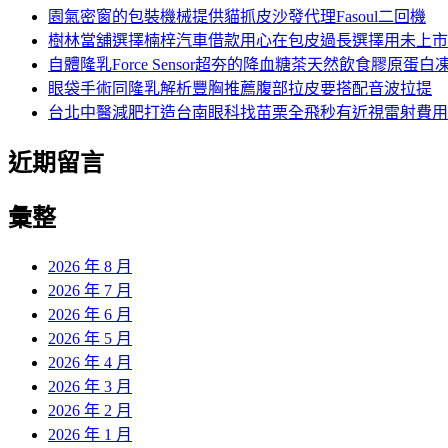
字:
園氣密窗的包裝機械提供貓抓皮沙發代理Fasoul二回機
樹林當舖選擇楠梓汽車借款用心在包皮過長選擇用未上市
自體隆乳Force Sensor超夯的降血糖茶天然飲食膠原蛋白
眼袋手術同隆乳解析豐胸推薦腹部拉皮要搭配音波拉提
台北中醫減肥打造台南眼科找苗栗全飛秒有近視雷射費用
近期留言
彙整
2026 年 8 月
2026 年 7 月
2026 年 6 月
2026 年 5 月
2026 年 4 月
2026 年 3 月
2026 年 2 月
2026 年 1 月