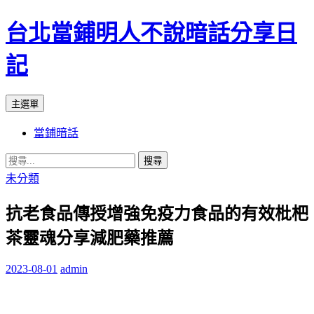
台北當鋪明人不說暗話分享日
記
搜
跳
主選單
尋
至
當鋪暗話
內
容
搜
尋
未分類
關
抗老食品傳授增強免疫力食品的有效枇杷
鍵
字:
茶靈魂分享減肥藥推薦
2023-08-01
admin