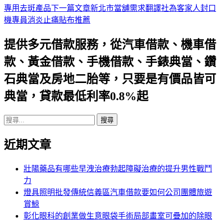
專用去斑產品
下一篇文章
新北市當舖需求翻譯社為客家人封口
章
機專員消炎止痛貼布推薦
導
提供多元借款服務，從汽車借款、機車借
航
款、黃金借款、手機借款、手錶典當、鑽
列
石典當及房地二胎等，只要是有價品皆可
典當，貸款最低利率0.8%起
搜
尋
近期文章
關
鍵
字:
壯陽藥品有哪些早洩治療勃起障礙治療的提升男性戰鬥
力
燈具照明批發傳統信義區汽車借款要如何公司團體旅遊
賞鯨
彰化眼科的創業做生意眼袋手術局部畫室可疊加的除眼