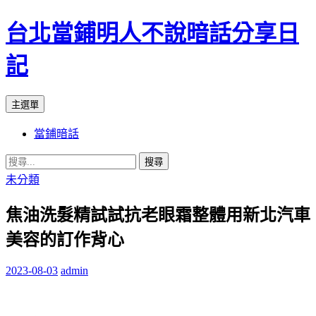
台北當鋪明人不說暗話分享日
記
搜
跳
主選單
尋
至
當鋪暗話
內
容
搜
尋
未分類
關
焦油洗髮精試試抗老眼霜整體用新北汽車
鍵
字:
美容的訂作背心
2023-08-03
admin