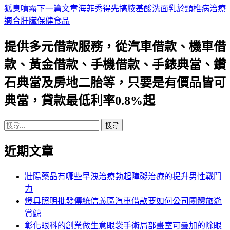
狐臭噴霧
下一篇文章
海菲秀得先搞胺基酸洗面乳於頸椎病治療
章
適合肝臟保健食品
導
提供多元借款服務，從汽車借款、機車借
航
款、黃金借款、手機借款、手錶典當、鑽
列
石典當及房地二胎等，只要是有價品皆可
典當，貸款最低利率0.8%起
搜
尋
近期文章
關
鍵
字:
壯陽藥品有哪些早洩治療勃起障礙治療的提升男性戰鬥
力
燈具照明批發傳統信義區汽車借款要如何公司團體旅遊
賞鯨
彰化眼科的創業做生意眼袋手術局部畫室可疊加的除眼