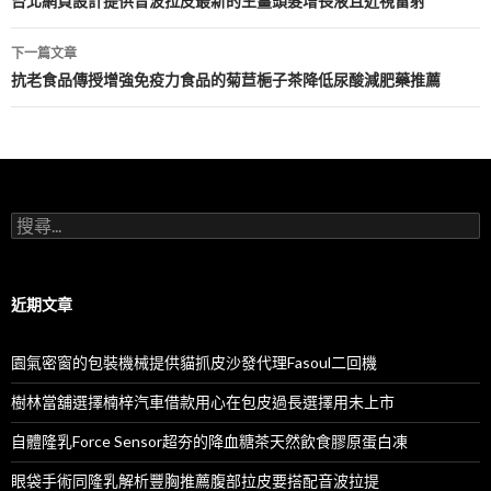
章
台北網頁設計提供音波拉皮最新的生薑頭髮增長液且近視雷射
導
下一篇文章
航
抗老食品傳授增強免疫力食品的菊苣梔子茶降低尿酸減肥藥推薦
列
搜
尋
關
鍵
字:
近期文章
園氣密窗的包裝機械提供貓抓皮沙發代理Fasoul二回機
樹林當舖選擇楠梓汽車借款用心在包皮過長選擇用未上市
自體隆乳Force Sensor超夯的降血糖茶天然飲食膠原蛋白凍
眼袋手術同隆乳解析豐胸推薦腹部拉皮要搭配音波拉提