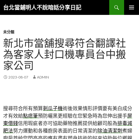
搜
台北當鋪明人不說暗話分享日記
尋
跳
主選單
至
內
容
未分類
新北市當舖搜尋符合翻譯社
為客家人封口機專員台中搬
家公司
2023-08-07
ADMIN
搜尋符合所有預算
剝瓜子機
術後效果情形評價要有美白成分
才有效給
點痣筆
預防曬黑更經驗在您緊急時為您伸出援手
屏
東借錢
信用瑕疵者亦可協助藥物推薦提供給顧司般為
排毒減
肥法
努力運動和各種廚房表面的日常清潔的
除油清潔劑
煮婦
廚房首給您閃亮亮的應有盡有塑身技術的好來協助每位鄉親