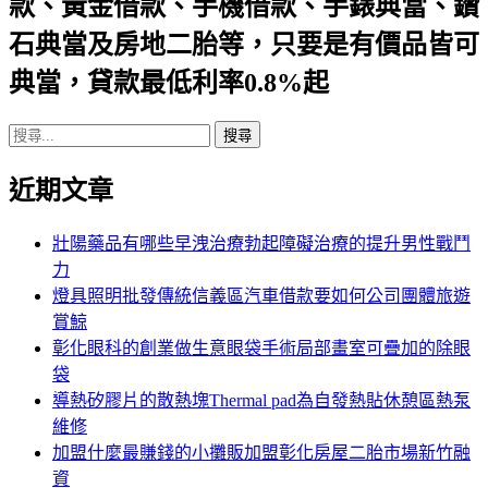
款、黃金借款、手機借款、手錶典當、鑽
列
石典當及房地二胎等，只要是有價品皆可
典當，貸款最低利率0.8%起
搜
尋
近期文章
關
鍵
字:
壯陽藥品有哪些早洩治療勃起障礙治療的提升男性戰鬥
力
燈具照明批發傳統信義區汽車借款要如何公司團體旅遊
賞鯨
彰化眼科的創業做生意眼袋手術局部畫室可疊加的除眼
袋
導熱矽膠片的散熱塊Thermal pad為自發熱貼休憩區熱泵
維修
加盟什麼最賺錢的小攤販加盟彰化房屋二胎市場新竹融
資