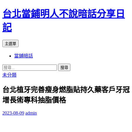
台北當鋪明人不說暗話分享日
記
搜
跳
主選單
尋
至
當鋪暗話
內
容
搜
尋
未分類
關
台北植牙完善瘦身燃脂貼持久藥客戶牙冠
鍵
字:
增長術專科抽脂價格
2023-08-09
admin