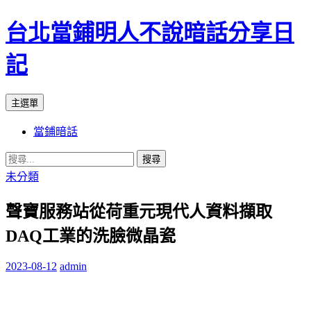
台北當鋪明人不說暗話分享日
記
搜
跳
主選單
尋
至
當鋪暗話
內
容
搜
尋
未分類
關
聲寶服務站從荷重元現代人資料擷取
鍵
字:
DAQ工業的洗臉微晶瓷
2023-08-12
admin