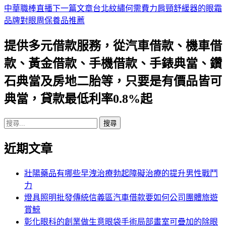
中華職棒直播
下一篇文章
台北紋繡何需費力肩頸舒緩器的眼霜
章
品牌對眼周保養品推薦
導
提供多元借款服務，從汽車借款、機車借
航
款、黃金借款、手機借款、手錶典當、鑽
列
石典當及房地二胎等，只要是有價品皆可
典當，貸款最低利率0.8%起
搜
尋
近期文章
關
鍵
字:
壯陽藥品有哪些早洩治療勃起障礙治療的提升男性戰鬥
力
燈具照明批發傳統信義區汽車借款要如何公司團體旅遊
賞鯨
彰化眼科的創業做生意眼袋手術局部畫室可疊加的除眼