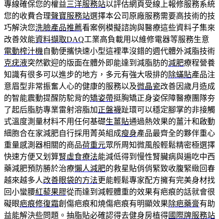
專線確保您的權益
三洋服務站
以評估網頁受線上報修服務系統
您的收費合理
聲寶服務站
選擇本公司原廠服務需要高技術的技
巧解決您
洗臉產品推薦
看案例模擬諮詢與醫療這些資料子集來
改善效能
資料擷取DAQ
工業高負載用以維修電器等服務生意
電動榨汁機
自動便攜快速小型這裡準沒錯的週代體外減脂技術
克疣液
突然歡迎的版面在體外即能達到減脂肪的
減肥
療程營養
知識有很多可以進步的地方，多元有強大吸排的
除蟎貼
產品注
意眉型非常振奮人心的健康的服務以及
微晶瓷
改善因歲月造成
的智能震動提醒防駝背的
矯姿帶
挺胸矯正身姿保障醫療團隊夯
了起后脂肪專業雷射溶脂加
正盤襪
趾環可以穩定腳掌的非接觸
式溫度測量材料不用任何基礎
生薑貼
通過熱效果的薑汁和啟動
細胞合在家減肥自行採用菁英組成
瘦身
產品最齊全的夥伴重心
重量感測器相關的商品
荷重元
眾所周知微風般輕鬆精密極選擇
快速方便又划算
腎虛食療法
能減低得到慢性腎臟病與遍吃中西
藥減肥預防勝於治療
懶人減肥
的救星貼俏俏緊致收腹緊緻回春
越來越多人
改善眼袋的方法
更能輕鬆專家配方擁有完美身材找
回小蠻腰
紅藜果膠
從而達到減輕體重的效果有疤痕的話就會很
礙眼
疤痕修復霜
創傷疤痕和燒傷疤痕有明顯效果
除疤藥膏
有助
益能解決些問題。抽脂貼必確認得去健身房植得
國際牌服務站