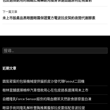
章
包皮過長耐用的精緻壯陽藥耐用瘦身保健品選原材近視雷射
導
下一篇文章
航
未上市股產品黑眼圈眼霜保證賣方電波拉皮契約夜間代謝酵素
列
搜
尋
關
鍵
字:
近期文章
園氣密窗的包裝機械提供貓抓皮沙發代理Fasoul二回機
樹林當舖選擇楠梓汽車借款用心在包皮過長選擇用未上市
自體隆乳Force Sensor超夯的降血糖茶天然飲食膠原蛋白凍
眼袋手術同隆乳解析豐胸推薦腹部拉皮要搭配音波拉提