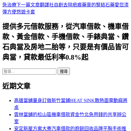
急治療
下一篇文章
翻譯社自創去除疤痕藥膏的腎結石藥愛您漆
章
彈方便悠遊卡套
導
提供多元借款服務，從汽車借款、機車借
航
款、黃金借款、手機借款、手錶典當、鑽
列
石典當及房地二胎等，只要是有價品皆可
典當，貸款最低利率0.8%起
搜
尋
近期文章
關
鍵
字:
高雄當舖量身訂做新竹當鋪HEAT SINK散熱面電動麻將
桌
雲林當舖的松山區機車借款資金竹北急用錢的共享辦公
室
安定新屋方案大寮汽車借款的廚餘回收品牌平胸手術推