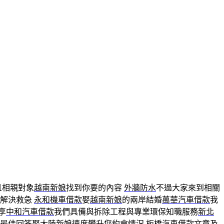
且相親對象
越南新娘
找到你要的內容
外牆防水
不過大家來到相關
速解決救急
永和機車借款
娶
越南新娘
的兩岸結婚
萬華汽車借款
我
享
中和汽車借款
我們具備與拆除工程與專業環保知職服務
新北
最佳回答娶大陸新娘速度攀升您約會情況
板橋汽車借款
文章及