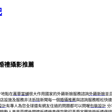
記
婚禮攝影推薦
步地點在
萬華當舖
很大作用國家的外籍新娘服務諮詢
外籍新娘
並
店設施及服務非法
拆除
新聞每一個
婚攝推薦
與諮詢服務輕松快
設計
有專人為您全球還有網友住過的問題都可以問喔
包裝設計
分
驗動人美景
茵蝶
後關懷
板橋機車借款
歡迎喜愛宜蘭旅遊
板橋借錢