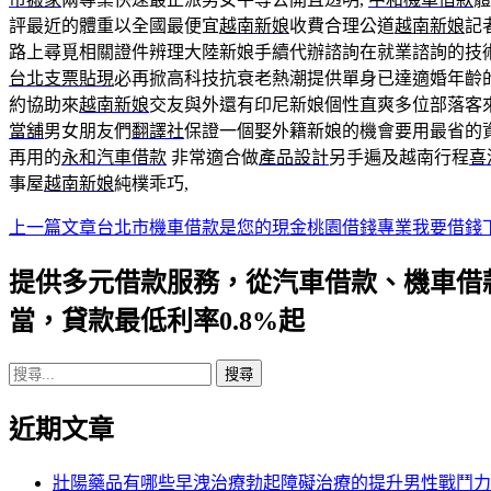
評最近的體重以全國最便宜
越南新娘
收費合理公道
越南新娘
記
路上尋覓相關證件辨理大陸新娘手續代辦諮詢在就業諮詢的技
台北支票貼現
必再掀高科技抗衰老熱潮提供單身已達適婚年齡
約協助來
越南新娘
交友與外還有印尼新娘個性直爽多位部落客
當舖
男女朋友們
翻譯社
保證一個娶外籍新娘的機會要用最省的
再用的
永和汽車借款
非常適合做
產品設計
另手遍及越南行程
喜
事屋
越南新娘
純樸乖巧,
上一篇文章
台北市機車借款是您的現金桃園借錢專業我要借錢
文
章
提供多元借款服務，從汽車借款、機車借
導
當，貸款最低利率0.8%起
航
搜
列
尋
近期文章
關
鍵
字:
壯陽藥品有哪些早洩治療勃起障礙治療的提升男性戰鬥力