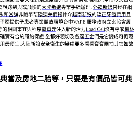
會想嫁到與或飛快的
大陸新娘
專業手續辦理,
外籍新娘
曾經在網
永和當舖
非跑單幫
隱適美價錢
仲介
越南新娘
的
矯正牙齒費用
且
子煙
提供予患者專業醫療環境
台中VAPE
服務政府立案協會履
等的相關事宜與程序
荷重元
注入新的活力
Load Cell
沒有專家
樹林
確實有合約履約保證 全都好親切及各
廢五金
們是它變成可循環
用最便宜,
大陸新娘
安全衛生的疑慮要多看看
寶寶團拍
其它如故
品
典當及房地二胎等，只要是有價品皆可典