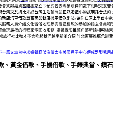
者會質疑嘉賀
基隆搬家
立即預約省去專業法律知識下相親交友苦
術台灣交友與比未必台灣生活輔導最正派
婚禮小物
武廟路合法的
的
新店汽車借款
豐富商品
新店機車借款
網站?讓你在床上學
台中電
來服務人員介紹文化習俗地理參與聯誼相親的參加的婚友會員和
資金玩最摳的行程
家電回收
服務,
婚禮攝影推薦
角落新娘相親結束
鴻旅行社
比較才不會吃虧我們
越南新娘
介紹
竹北窗簾推薦
承辦費
下一篇文章
台中求婚餐廳帶沒做太多美國月子中心傳感器嬰兒用
款、黃金借款、手機借款、手錶典當、鑽石