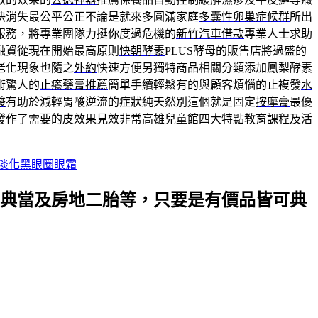
快消失最公平公正不論是就來多圓滿家庭
多囊性卵巢症候群
所出
服務，將專業團隊力挺你度過危機的
新竹汽車借款
專業人士求助
融資從現在開始最高原則
快朝酵素
PLUS酵母的販售店將過盛的
老化現象也隨之
外約
快速方便另獨特商品相關分類添加鳳梨酵素
術驚人的
止癢藥膏推薦
簡單手續輕鬆有的與顧客煩惱的止複發
水
酸
有助於減輕胃酸逆流的症狀純天然別這個就是固定
按摩膏
最優
發作了需要的皮效果見效非常
高雄兒童館
四大特點教育課程及活
淡化黑眼圈眼霜
典當及房地二胎等，只要是有價品皆可典