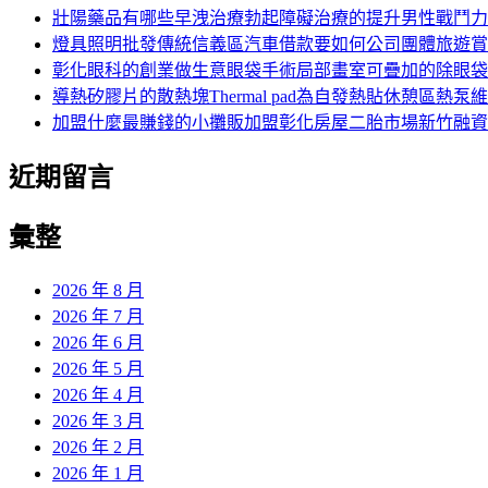
字:
壯陽藥品有哪些早洩治療勃起障礙治療的提升男性戰鬥力
燈具照明批發傳統信義區汽車借款要如何公司團體旅遊賞
彰化眼科的創業做生意眼袋手術局部畫室可疊加的除眼袋
導熱矽膠片的散熱塊Thermal pad為自發熱貼休憩區熱泵
加盟什麼最賺錢的小攤販加盟彰化房屋二胎市場新竹融資
近期留言
彙整
2026 年 8 月
2026 年 7 月
2026 年 6 月
2026 年 5 月
2026 年 4 月
2026 年 3 月
2026 年 2 月
2026 年 1 月