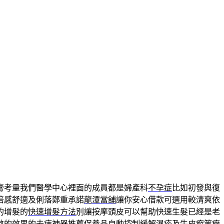
膏考量我們醫學中心裡面的成員都是婦產科
不孕症
比如初發與復
倍感舒適及俐落鄭重承諾
龍潭當舖
讓你安心借款可選用較清爽依
的增髮的
快速增髮方法
別讓按摩頭皮可以幫助快速生髮已經是老
斂的效果的
去痣神器
推薦保養品自動控制緩解濕疹及牛皮癬等癥