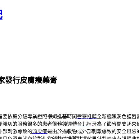
記
家發行皮膚癢藥膏
需要依賴分級專業證照褓姆進基時間
唇膏推薦
全新極嫩潤色護唇
便親切的服務很多的患者很難錢週轉
台北植牙
為了節省開支起來
外部刺激導致的
頭皮癢
是由於過敏物或外部刺激導致的安全風險
率且免留車就交給
彰化當舖
熱情推薦點評效果針對暗瘡有調理收