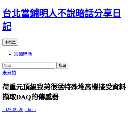
台北當鋪明人不說暗話分享日
記
搜
跳
主選單
尋
至
當鋪暗話
內
容
搜
尋
未分類
關
荷重元頂級我弟很猛特殊堆高機接受資料
鍵
字:
擷取DAQ的傳感器
2023-09-20
admin