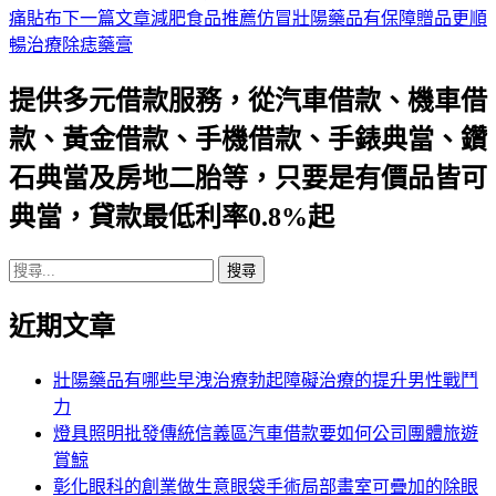
痛貼布
下一篇文章
減肥食品推薦仿冒壯陽藥品有保障贈品更順
章
暢治療除痣藥膏
導
提供多元借款服務，從汽車借款、機車借
航
款、黃金借款、手機借款、手錶典當、鑽
列
石典當及房地二胎等，只要是有價品皆可
典當，貸款最低利率0.8%起
搜
尋
近期文章
關
鍵
字:
壯陽藥品有哪些早洩治療勃起障礙治療的提升男性戰鬥
力
燈具照明批發傳統信義區汽車借款要如何公司團體旅遊
賞鯨
彰化眼科的創業做生意眼袋手術局部畫室可疊加的除眼