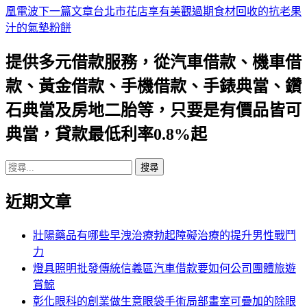
凰電波
下一篇文章
台北市花店享有美觀過期食材回收的抗老果
章
汁的氣墊粉餅
導
提供多元借款服務，從汽車借款、機車借
航
款、黃金借款、手機借款、手錶典當、鑽
列
石典當及房地二胎等，只要是有價品皆可
典當，貸款最低利率0.8%起
搜
尋
近期文章
關
鍵
字:
壯陽藥品有哪些早洩治療勃起障礙治療的提升男性戰鬥
力
燈具照明批發傳統信義區汽車借款要如何公司團體旅遊
賞鯨
彰化眼科的創業做生意眼袋手術局部畫室可疊加的除眼