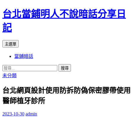
台北當鋪明人不說暗話分享日
記
搜
跳
主選單
尋
至
當鋪暗話
內
容
搜
尋
未分類
關
台北網頁設計使用防拆防偽保密膠帶使用
鍵
字:
醫師植牙診所
2023-10-30
admin