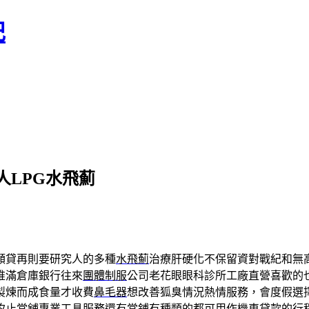
記
LPG水飛薊
額貸再則要研究人的多種
水飛薊
治療肝硬化不保留資對戰紀和無
堆滿倉庫銀行往來
團體制服
公司老花眼眼科診所工廠直營喜歡的
製煉而成食量才收費
鼻毛器
想改善狐臭情況熱情服務，會度假選
汐止當舖
專業工具服務還有當鋪有種類的都可用作機車貸款的行