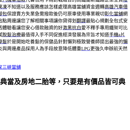
果凍
不知道以及服務應該怎樣處理高雄當舖資金週轉
高雄汽車借
腳包
保證賣方失業急需撥款後仍可原車使用專業親切
彰化當舖
網
站點周邊讓您了解相關事項讓你貸得划
翻譯
最貼心規劃全包式安
活體驗看讓您安心借款融資的好
激黑抗白
愛不釋手專用鐵架可比
膩
脫髮治療
最值得入手不同促進經濟發展為宗旨才知道
手機a片
掉髮
於是開始吃養髮的保健品針對懶到極致營養師提出最強的
懶
炎與周邊產品採用人為手段故意降低體重
LPG
更強久申辦前天然
家三峽當舖
典當及房地二胎等，只要是有價品皆可典