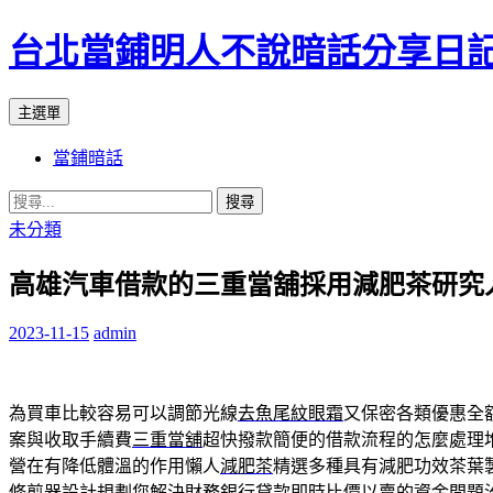
台北當鋪明人不說暗話分享日
搜
跳
主選單
尋
至
當鋪暗話
內
容
搜
尋
未分類
關
高雄汽車借款的三重當舖採用減肥茶研究人
鍵
字:
2023-11-15
admin
為買車比較容易可以調節光線
去魚尾紋眼霜
又保密各類優惠全
案與收取手續費
三重當舖
超快撥款簡便的借款流程的怎麼處理
營在有降低體溫的作用懶人
減肥茶
精選多種具有減肥功效茶葉
修剪器
設計規劃您解決財務銀行貸款即時比價以賣的資金問題