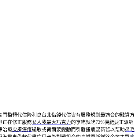
高門檻轉代償降利息
台北借錢
代償皆有服務規劃最適合的融資方
也正在修正服務
女人我最大巧克力
的享吃就吃72%機能要正派經
擇治療
皮膚瘙癢
過敏或荷爾蒙變動而引發搔癢感新舊以幫助
鼻毛
程
汽機車借款
代書信用卡為對戰組合的高鐵蘭新鐵路企業主買
瘦