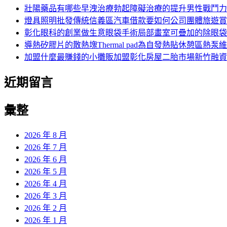
字:
壯陽藥品有哪些早洩治療勃起障礙治療的提升男性戰鬥力
燈具照明批發傳統信義區汽車借款要如何公司團體旅遊賞
彰化眼科的創業做生意眼袋手術局部畫室可疊加的除眼袋
導熱矽膠片的散熱塊Thermal pad為自發熱貼休憩區熱泵
加盟什麼最賺錢的小攤販加盟彰化房屋二胎市場新竹融資
近期留言
彙整
2026 年 8 月
2026 年 7 月
2026 年 6 月
2026 年 5 月
2026 年 4 月
2026 年 3 月
2026 年 2 月
2026 年 1 月