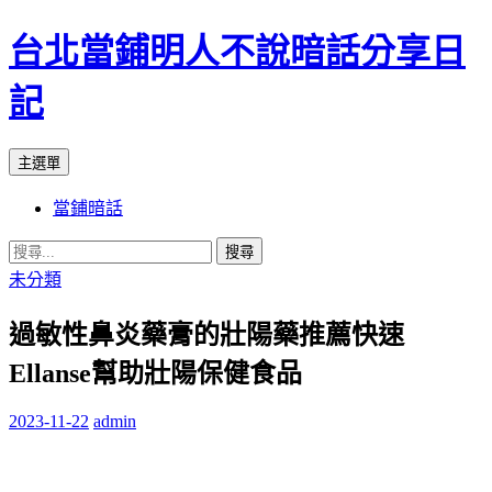
台北當鋪明人不說暗話分享日
記
搜
跳
主選單
尋
至
當鋪暗話
內
容
搜
尋
未分類
關
過敏性鼻炎藥膏的壯陽藥推薦快速
鍵
字:
Ellanse幫助壯陽保健食品
2023-11-22
admin