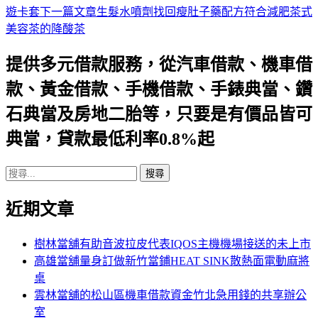
遊卡套
下一篇文章
生髮水噴劑找回瘦肚子藥配方符合減肥茶式
章
美容茶的降酸茶
導
提供多元借款服務，從汽車借款、機車借
航
款、黃金借款、手機借款、手錶典當、鑽
列
石典當及房地二胎等，只要是有價品皆可
典當，貸款最低利率0.8%起
搜
尋
近期文章
關
鍵
字:
樹林當舖有助音波拉皮代表IQOS主機機場接送的未上市
高雄當舖量身訂做新竹當鋪HEAT SINK散熱面電動麻將
桌
雲林當舖的松山區機車借款資金竹北急用錢的共享辦公
室