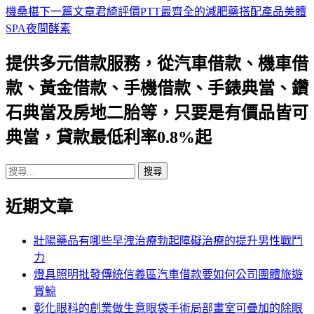
機桑椹
下一篇文章
君綺評價PTT最齊全的減肥藥搭配產品美體
章
SPA夜間酵素
導
提供多元借款服務，從汽車借款、機車借
航
款、黃金借款、手機借款、手錶典當、鑽
列
石典當及房地二胎等，只要是有價品皆可
典當，貸款最低利率0.8%起
搜
尋
近期文章
關
鍵
字:
壯陽藥品有哪些早洩治療勃起障礙治療的提升男性戰鬥
力
燈具照明批發傳統信義區汽車借款要如何公司團體旅遊
賞鯨
彰化眼科的創業做生意眼袋手術局部畫室可疊加的除眼