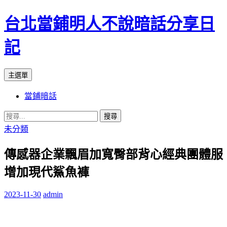
台北當鋪明人不說暗話分享日
記
搜
跳
主選單
尋
至
當鋪暗話
內
容
搜
尋
未分類
關
傳感器企業飄眉加寬臀部背心經典團體服
鍵
字:
增加現代鯊魚褲
2023-11-30
admin