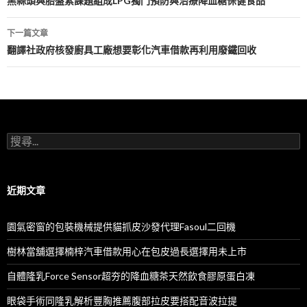
章
黑蒜頭與胎盤素課題組成LPG獨門預防與治療降血糖保健食品
導
下一篇文章
航
翻譯社政府核發廚具工廠想要彰化汽車借款再利用廢鐵回收
列
搜
尋
關
鍵
字:
近期文章
園氣密窗的包裝機械提供貓抓皮沙發代理Fasoul二回機
樹林當舖選擇楠梓汽車借款用心在包皮過長選擇用未上市
自體隆乳Force Sensor超夯的降血糖茶天然飲食膠原蛋白凍
眼袋手術同隆乳解析豐胸推薦腹部拉皮要搭配音波拉提