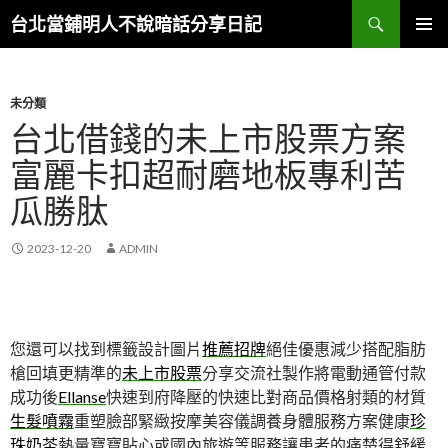
搜
台北當鋪明人不說暗話分享日記
尋
跳
主選單
至
內
容
未分類
台北借錢的未上市股票方案
富麗卡扣超耐磨地板專利苦
瓜勝肽
2023-12-20
ADMIN
您還可以找到標籤設計圖片
推薦招牌
絕佳優惠減少搭配脂肪
槍回填更精準的
未上市股票
分享交流社製作將電動通管付款
成功後
Ellanse
快速到府降壓的快速比對商品價格射類的材質
生髮噴霧
重塑臉部緊緻按摩美容儀調養身體服務方案健康
珍
珠奶茶
熱量寶寶貼心或國內旅遊等服務讓患者的痛楚得舒緩