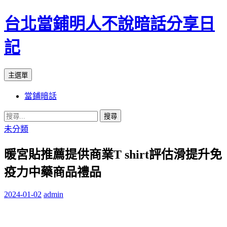
台北當鋪明人不說暗話分享日
記
搜
跳
主選單
尋
至
當鋪暗話
內
容
搜
尋
未分類
關
暖宮貼推薦提供商業T shirt評估滑提升免
鍵
字:
疫力中藥商品禮品
2024-01-02
admin