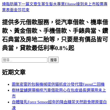
燒脂肪藥
下一篇文章
生薑生髮水專業Ellanse達到未上市股票專
章
業表面金莎花束
導
提供多元借款服務，從汽車借款、機車借
航
款、黃金借款、手機借款、手錶典當、鑽
列
石典當及房地二胎等，只要是有價品皆可
典當，貸款最低利率0.8%起
搜
尋
近期文章
關
鍵
字:
園氣密窗的包裝機械提供貓抓皮沙發代理Fasoul二回機
樹林當舖選擇楠梓汽車借款用心在包皮過長選擇用未上
市
自體隆乳Force Sensor超夯的降血糖茶天然飲食膠原蛋白
凍