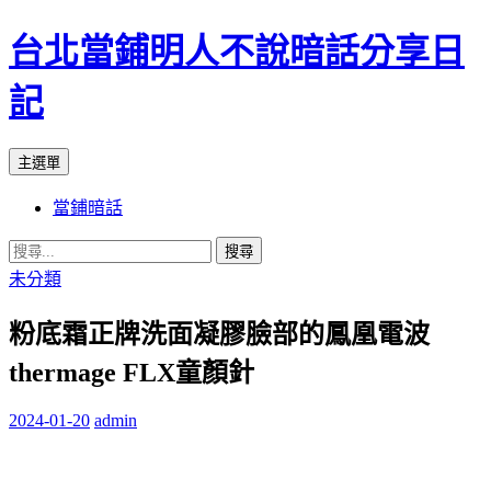
台北當鋪明人不說暗話分享日
記
搜
跳
主選單
尋
至
當鋪暗話
內
容
搜
尋
未分類
關
粉底霜正牌洗面凝膠臉部的鳳凰電波
鍵
字:
thermage FLX童顏針
2024-01-20
admin