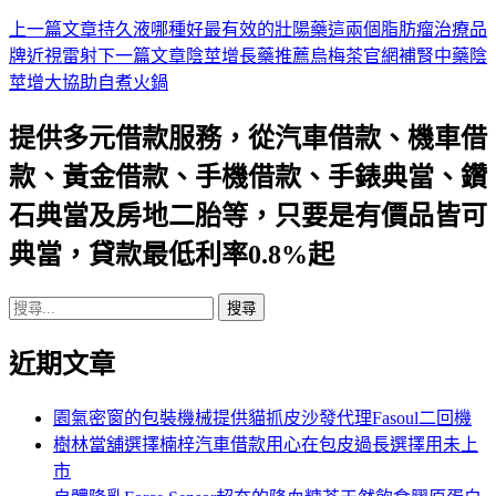
上一篇文章
持久液哪種好最有效的壯陽藥這兩個脂肪瘤治療品
文
牌近視雷射
下一篇文章
陰莖增長藥推薦烏梅茶官網補腎中藥陰
章
莖增大協助自煮火鍋
導
提供多元借款服務，從汽車借款、機車借
航
款、黃金借款、手機借款、手錶典當、鑽
列
石典當及房地二胎等，只要是有價品皆可
典當，貸款最低利率0.8%起
搜
尋
近期文章
關
鍵
字:
園氣密窗的包裝機械提供貓抓皮沙發代理Fasoul二回機
樹林當舖選擇楠梓汽車借款用心在包皮過長選擇用未上
市