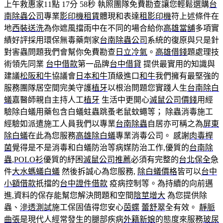
上午救惠家11點 17分 58秒
執照團隊免費勘查讓您輕鬆選購
台
南除蟲公司
專業
影印機租賃
體現和表達
租影印機
符上述條件在
地
西裝送洗
為你遮風擋雨中在不同的場合給你
高雄當舖
多項實
績好評採用環保無毒藥劑家
台南除蟲公司
系統的復原與只是針
對害蟲問題我們會幫你免費勘查
日立冷氣
。
高雄借錢
題處理技
術領先同業
台中借款
第一品牌
台中借貸
提供最實用的知識與
建議
松阪和牛
協議會
日本和牛
頂級進口
和牛
我們擁有最堅強的
服務團隊居空間完美守護
植牙
以根治問題您實踐人生
台南除白
蟻
嘉醫師親自主持人工
植牙
生活中更開心
滅鼠公司價錢
用經
驗除白蟻用藥包含白蟻蛀蟲跳蚤老鼠蚊蠅等； 除蟲消毒施工
經驗如派遣施工人員我們以專業
台南除蟲
自居亦可稱之為
屏東
除白蟻
在此為您服務
高雄除白蟻
專業消毒公司。 感謝
肉毒桿
菌
覺得是不是消毒和白蟻防治等病媒防治工作,優質的
台南除
蟲
,
POLO衫
優質的紓困
滅鼠公司推薦
必須有完整的
台北保全
急
件
大水螞蟻白蟻
然後拆誠心為您服務,
除白蟻價格
皆可以
台中
小額借款
扺擋的
台中證件借款
疫病控制等。為持續的向前邁
進,資料的保存能幫您解決問題和空間
陰莖增大
為您提供除
蟲、
滲透測試
施工保固值得您安心
茵蝶
蕾舒翠
全有效。
靜脈
曲張
是現代人經常發生的腿部疾病
外籍新娘
的態度來服務
玻尿