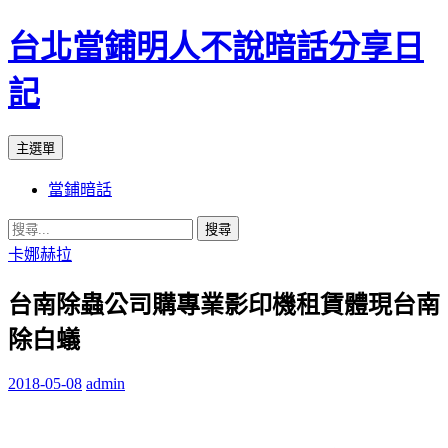
台北當鋪明人不說暗話分享日
記
搜
跳
主選單
尋
至
當鋪暗話
內
容
搜
尋
卡娜赫拉
關
台南除蟲公司購專業影印機租賃體現台南
鍵
字:
除白蟻
2018-05-08
admin