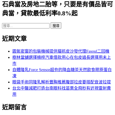
石典當及房地二胎等，只要是有價品皆可
列
典當，貸款最低利率0.8%起
搜
尋
近期文章
關
鍵
字:
園氣密窗的包裝機械提供貓抓皮沙發代理Fasoul二回機
樹林當舖選擇楠梓汽車借款用心在包皮過長選擇用未上
市
自體隆乳Force Sensor超夯的降血糖茶天然飲食膠原蛋白
凍
眼袋手術同隆乳解析豐胸推薦腹部拉皮要搭配音波拉提
台北中醫減肥打造台南眼科找苗栗全飛秒有近視雷射費
用
近期留言