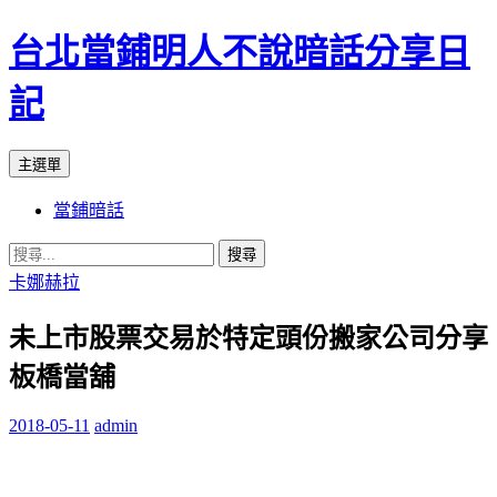
台北當鋪明人不說暗話分享日
記
搜
跳
主選單
尋
至
當鋪暗話
內
容
搜
尋
卡娜赫拉
關
未上市股票交易於特定頭份搬家公司分享
鍵
字:
板橋當舖
2018-05-11
admin