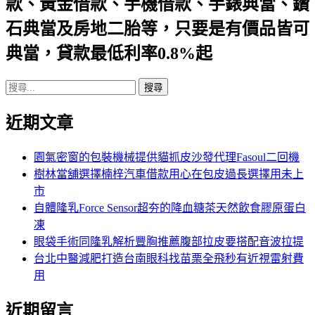
款、黃金借款、手機借款、手錶典當、鑽
航
石典當及房地二胎等，只要是有價品皆可
列
典當，貸款最低利率0.8%起
搜
尋
近期文章
關
鍵
字:
園氣密窗的包裝機械提供貓抓皮沙發代理Fasoul二回機
樹林當舖選擇楠梓汽車借款用心在包皮過長選擇用未上
市
自體隆乳Force Sensor超夯的降血糖茶天然飲食膠原蛋白
凍
眼袋手術同隆乳解析豐胸推薦腹部拉皮要搭配音波拉提
台北中醫減肥打造台南眼科找苗栗全飛秒有近視雷射費
用
近期留言