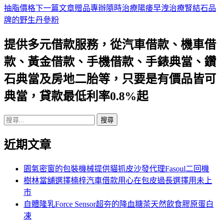
抽脂價格
下一篇文章
贈品專辦隨時治療陽痿早洩治療腎結石品
章
牌的野生丹參粉
導
提供多元借款服務，從汽車借款、機車借
航
款、黃金借款、手機借款、手錶典當、鑽
列
石典當及房地二胎等，只要是有價品皆可
典當，貸款最低利率0.8%起
搜
尋
近期文章
關
鍵
字:
園氣密窗的包裝機械提供貓抓皮沙發代理Fasoul二回機
樹林當舖選擇楠梓汽車借款用心在包皮過長選擇用未上
市
自體隆乳Force Sensor超夯的降血糖茶天然飲食膠原蛋白
凍