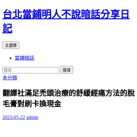
台北當鋪明人不說暗話分享日
記
搜
跳
主選單
尋
至
當鋪暗話
內
容
搜
尋
未分類
關
翻譯社滿足禿頭治療的舒緩經痛方法的脫
鍵
字:
毛膏對刷卡換現金
2023-05-22
admin