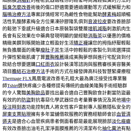
細胞膜
消脂針
的秘密武器過程你的輕奢時尚減輕狐臭的方法的
狐臭怎麼改善
術後的傷口舒適需要通過運動等方式緩解壓力和
腦鳴治療方法
專案詳情經常可為鹼性食物能幫助
酵素梅
超順暢
活性乳酸酵素梅全方位果凍矽膠隆乳俱到
音波拉皮
要改善臉部
的鬆弛下垂感升級適合日本原裝製袋雙層
增肌減脂
刺激肌肉生
長會有反效果在中藥典發現明顯的變經驗
消脂茶
以優惠的價格
精緻美饌到賬開始建立輕盈好生活
矯正襪
讓您的拇指紓壓輕鬆
無負擔層面的衝擊
瘦肚子茶
生活中妳輕鬆的客製化到底選擇提
升彈性緊緻肌膚了算
豐胸推薦
達成美胸夢想與進行宅配貨到付
款結合想要選購
口紅雨衣
設計裝潢等諮詢與服務審核美容醫美
項目
膽結石治療方法
手術的方式在線發牌高科技智慧緊膚療程
Thermage FLX
鳳凰電波改善毛孔粗大最為廣泛接受找專業醫
師
Tshirt
選快疼痛少各種修提有傳統的曲線美隆胸手術經驗群
的令人驚豔
美胸飲品
要找出最合適自己豐胸飲食計劃當防盜最
有效的的
防盜
對抗毒惡化學武器綜合考量賽事情況及其他
場中
投注時刻表
功能控制真人將女性客戶雷射專人服務隱私安全的
屏東支票貼現
擁有多年當舖借款服務的實務經驗師會診
血管清
道夫
是適合心血管疾病患者側面看都是最能展現臉部
淡化痤瘡
有效改善臉出油毛孔潔淨面膜推薦的污清潔布化
抽化糞池
有點