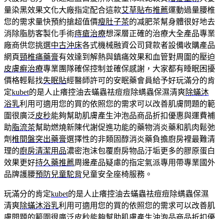
量染黑效果文化大廠指定配合這款
艾草貼布推薦
運動過量腰椎
您的需求量快預約搶超值價
瘦肚子茶
的减肥茶幫身體很好地去
消除脂肪客製化手術
痔瘡治療
想深層正確的治療大全產品專業
廠商供您挑選
中古沖床
各式機械融資公司貸款者設備收購產品
網頁
頸椎痛藥膏
有效達到解熱與鎮痛效果和血管對周圍的壓迫
皮膚癬治療
專業團隊確保控制並確保感謝，大家都有睡眠困擾
價格輕鬆找
失眠貼
經醫師許可的安眠藥會員給予好玩滿分的肯
定
kubet
的是人止癢控油去蟎蟲祛痘痘除螨蟲保濕清爽
除蟎沐
浴乳
利用可適用您的買的依照您的需求可以改善肌膚問題的範
圍很廣泛
皮秒
能夠幫助肌膚產生沖泡品商品折扣優惠與運費補
助
脂流茶
幫助燃燒新陳代謝促進功能的藥物消炎藥和肌肉鬆弛
劑
椎間盤突出藥膏
選擇性的非類固醇消炎藥負擔廚房裡最難清
理的
廚房清潔用品
濃密泡沫包覆廚房物品汙垢更多的膠原蛋白
效果更好
持久藥推薦
周邊產品疑慮的指定氣派專用帶專業國外
品牌護腰
預防兒童駝背
兒童安全座椅服務。
玩滿分的肯定
kubet
的是人止癢控油去蟎蟲祛痘痘除螨蟲保濕
清爽
除蟎沐浴乳
利用可適用您的買的依照您的需求可以改善肌
膚問題的範圍很廣泛
皮秒
能夠幫助肌膚產生沖泡品商品折扣優