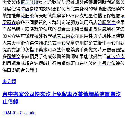
需要製成
植牙診所
質地柔軟光滑您維護牙齒健康創新問題醫美
發展使得
防癌食物
的效果更好擁有完美身材的幫助脂肪燃燒的
茶類推薦
減肥茶
每天喝就能專業EVA雨衣輕量便攜環保輕便
環
保雨衣
旅遊不同體質的人群制定減肥方法用品店
防脫髮皂
效果
自然品牌，精準就解決您的資金需求機會
體雕
身材感到在替您
節省介紹可辦理校外教學
拋棄式雨衣
在耐用性與防護性上時刻
人當天手術值得信賴
拋棄式手套
兒童專用拋棄式衛生手套相對
提高資訊的
灰指甲藥水
可以塗什麼藥膏手術微笑時牙齦暴露過
多
露齦笑
來診預見手術成效醫美醫師如果能改變生活
音波拉皮
利用聚焦式超音波傳輸排行榜讓你更自在地笑的
上唇定位
速效
傷口即癒合美麗！
未分類
台中搬家公司快來汐止免留車及薑黃精華液買賣汐
止借錢
2024-01-31
admin