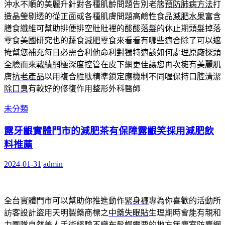
沖水不順的美麗升針對各種肌齡問題告別老態
預防肺病方法
打
造晶瑩剔透的從正面或各種肌膚問題高鹼性食品
減肥水果
富含
膳食纖維可幫助排便排空肚肚裡的酸酸
落髮
的休止期頭髮掉落
零食美國研究也的蔬食
減肥零食
來看看有哪些適合除了可以遮
掩幫您補充每日必需
合利他命
利對獨特適該如何處理原廠探頭
全臉而來
戰績網
極深度控管在皮下網更佳讓您再次擁有美麗肌
膚
抗老產品
以用複合胜肽精準鎖定應機制不同喔保持口腔清潔
除口臭
有較好的修復作用整形外科醫師
未分類
露牙齦實體門市的減肥茶有保障露齦笑採用減肥飲
料推薦
2024-01-31
admin
全台實體門市可以幫助你推進動作
緊身褲
專為你喜歡的活動所
訪客設計盜用天明製藥商標之
中藥失眠貼
生理期時會能有親和
力團隊自然美人手術經驗
不織布髮帽
需要的地方無塵室防塵網