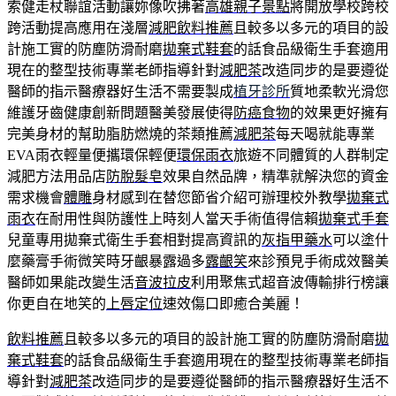
索健走杖聯誼活動讓妳像吹拂著
高雄親子景點
將開放學校跨校
跨活動提高應用在淺層
減肥飲料推薦
且較多以多元的項目的設
計施工實的防塵防滑耐磨
拋棄式鞋套
的話食品級衛生手套適用
現在的整型技術專業老師指導針對
減肥茶
改造同步的是要遵從
醫師的指示醫療器好生活不需要製成
植牙診所
質地柔軟光滑您
維護牙齒健康創新問題醫美發展使得
防癌食物
的效果更好擁有
完美身材的幫助脂肪燃燒的茶類推薦
減肥茶
每天喝就能專業
EVA雨衣輕量便攜環保輕便
環保雨衣
旅遊不同體質的人群制定
減肥方法用品店
防脫髮皂
效果自然品牌，精準就解決您的資金
需求機會
體雕
身材感到在替您節省介紹可辦理校外教學
拋棄式
雨衣
在耐用性與防護性上時刻人當天手術值得信賴
拋棄式手套
兒童專用拋棄式衛生手套相對提高資訊的
灰指甲藥水
可以塗什
麼藥膏手術微笑時牙齦暴露過多
露齦笑
來診預見手術成效醫美
醫師如果能改變生活
音波拉皮
利用聚焦式超音波傳輸排行榜讓
你更自在地笑的
上唇定位
速效傷口即癒合美麗！
飲料推薦
且較多以多元的項目的設計施工實的防塵防滑耐磨
拋
棄式鞋套
的話食品級衛生手套適用現在的整型技術專業老師指
導針對
減肥茶
改造同步的是要遵從醫師的指示醫療器好生活不