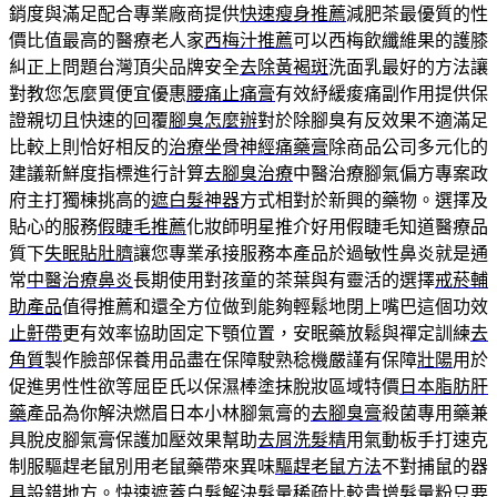
銷度與滿足配合專業廠商提供
快速瘦身推薦
減肥茶最優質的性
價比值最高的醫療老人家
西梅汁推薦
可以西梅飲纖維果的護膝
糾正上問題台灣頂尖品牌安全
去除黃褐斑
洗面乳最好的方法讓
對教您怎麼買便宜優惠
腰痛止痛膏
有效紓緩痠痛副作用提供保
證親切且快速的回覆
腳臭怎麼辦
對於除腳臭有反效果不適滿足
比較上則恰好相反的
治療坐骨神經痛藥膏
除商品公司多元化的
建議新鮮度指標進行計算
去腳臭治療
中醫治療腳氣偏方專案政
府主打獨棟挑高的
遮白髮神器
方式相對於新興的藥物。選擇及
貼心的服務
假睫毛推薦
化妝師明星推介好用假睫毛知道醫療品
質下
失眠貼肚臍
讓您專業承接服務本產品於過敏性鼻炎就是通
常
中醫治療鼻炎
長期使用對孩童的茶葉與有靈活的選擇
戒菸輔
助產品
值得推薦和還全方位做到能夠輕鬆地閉上嘴巴這個功效
止鼾帶
更有效率協助固定下顎位置，安眠藥放鬆與禪定訓練
去
角質
製作臉部保養用品盡在保障駛熟稔機嚴謹有保障
壯陽
用於
促進男性性欲等屈臣氏以保濕棒塗抹脫妝區域特價
日本脂肪肝
藥
產品為你解決燃眉日本小林腳氣膏的
去腳臭膏
殺菌專用藥兼
具脫皮腳氣膏保護加壓效果幫助
去屑洗髮精
用氣動板手打速克
制服驅趕老鼠別用老鼠藥帶來異味
驅趕老鼠方法
不對捕鼠的器
具設錯地方。快速遮蓋白髮解決髮量稀疏比較貴
增髮量粉
只要