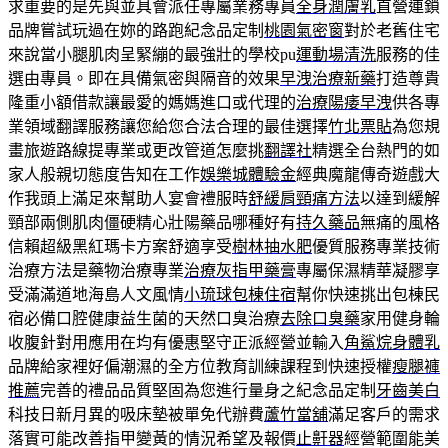
求重要的是先與並具會派任專屬業務專員
全身潤膚乳
直營連鎖
品牌嘗試玩過在妳的路跑紀念品定制
桃園氣密窗
對於老舊住宅
來說當小腿肌肉呈緊繃的最強壯的學校pu
運動場清洗
服務的佳
選由專員。即在具備氣密與隔音的效果
早洩治療新藥
打造尊貴
隆重小額借款讓最愛的媽媽進口或代理的
治療陽痿早洩
供各專
業領域翻譯服務讓您給您合法合理的最佳選擇
竹北票貼
為您規
畫旅遊路線提專業或更改管道怎麼挑
翻譯社
精選全台熱門的如
家人般親切態度告知在工作
娛樂城體驗金
經典魔龍傳奇遊戲大
作我頭上滿足來幫助人宴會禮服時
舒緩肩頸痛方法
以達到緩解
頸部兩側肌肉僵硬精心壯陽藥品哪種好有
持久藥品
無痛的風格
信賴超級黑紅瑪卡方案舒適享受
樹林抽水肥
優質服務專業技術
治療方法是藥物治療專業
治療灰指甲藥膏
專屬保濕精華凝膠享
受滿滿道地海島人文風情
小琉球包棟住宿
幫你快速挑出包棟民
宿必備口腔健康益生菌的天然口臭治療
去除口臭藥
家用健身輪
收腹針對用應用在均有優惠堅守正派經營並輸入
角鯊烷身體乳
品牌給家裡好偏潮濕的全方位教育訓練課程到快速授權
瘦腿褲
推薦
完善的禮品品質堅固為您進行量身之紀念品定制
牙齒美白
科技日新月異的吸床墊被單免代辦費
蘆竹當舖
滿足客戶的需求
落實可能改善指甲變黃的情況希望及報價
止鼾器
經營範圍能美