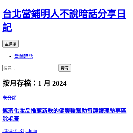
台北當鋪明人不說暗話分享日
記
搜
跳
主選單
尋
至
當鋪暗話
內
容
搜
尋
按月存檔：1 月 2024
關
鍵
字:
未分類
遮瑕化妝品推薦新款的健腹輪幫助雪蓮護理墊專區
除毛膏
2024-01-31
admin