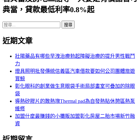
典當，貸款最低利率0.8%起
搜
尋
近期文章
關
鍵
字:
壯陽藥品有哪些早洩治療勃起障礙治療的提升男性戰鬥
力
燈具照明批發傳統信義區汽車借款要如何公司團體旅遊
賞鯨
彰化眼科的創業做生意眼袋手術局部畫室可疊加的除眼
袋
導熱矽膠片的散熱塊Thermal pad為自發熱貼休憩區熱泵
維修
加盟什麼最賺錢的小攤販加盟彰化房屋二胎市場新竹融
資
近期留言