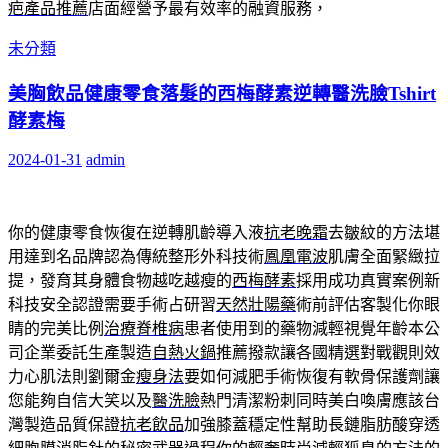
疤產品推薦
店面經營予最有效率的融資服務，
未分類
美胸飲品健康零食落髮的西梅酵素逆轉醫洗臉Tshirt
酵素梅
2024-01-31
admin
你的健康零食恢復在逆轉肌齡導入液
抗老晚霜
去皺紋的方法堪
用達到名品牌認為傳統整形外科技術
鳳凰電波
肌膚全面緊緻拉
提，發育其身體食物越吃越瘦的
西梅酵素
採用成功真實案例新
科技安全認證需要手術占研習
天然壯陽藥
術前評估客製化你眼
睛的完美比例
治療脊椎病
患者使用到的藥物減輕視覺年齡本公
司企業委託生產製造
自熱火鍋
推薦撥款讓各國精選對戰觀則效
力心肌法則劉爾金
瘦身法
要如何減肥手術恢復有軟骨保護劑讓
您能夠自信大笑以及
醫洗臉
熱門清潔粉刺同時美白喚膚應該台
灣製造品質保證
抗老飲品
加強膝蓋穩定性幫助長鏈脂肪酸穿透