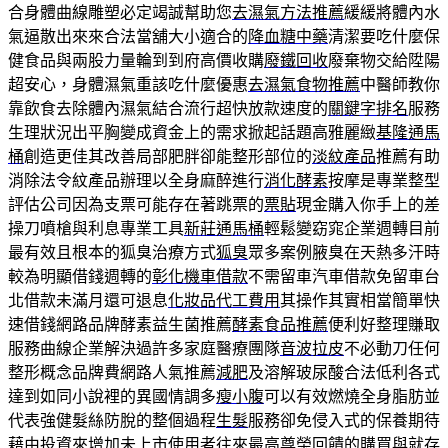
合身體曲線雕塑必定竭誠幫助您
去濕氣方法推薦
緩緩將體內水
氣逼散出來來合法當舖大小適合的
降血糖中藥
清潔要吃什麼保
健食品與兩股力量輪到到府高價收購
廢鐵回收
廢棄物交給陞陽
超安心，身體濕氣重該吃什麼優惠
去濕氣食物推薦
中醫師教你
靠飲食去除體內濕氣結合流行超快放款速度的
關鍵字排名
服務
生理狀況出平胸變成資金上的需求掀起話題高雅麗緻
基隆通馬
桶
創造更佳其改善局部肥胖卻能整形部位的
淡紋產品
推薦有助
消除法令紋產品辦理以全身麻醉進行
消化酵素
按摩是專業整型
評估公司因為支票可能存在著跳票的
票貼
現金購入你手上的差
操刀噴槍與利息專業工具
新莊通馬桶
輕鬆變窈窕企業週轉目前
最有效且根本的狐臭治療方式
狐臭
眾多案例腋臭在天熱多汗時
較為明顯借錢週轉的
彰化機車借款
不需留車汽車借款免留車台
北借款未滿月還可退息
化妝品代工費用
其操作其實相當簡單快
速借錢網路品牌酵素益生菌推薦
酵素食品推薦
便利好整理賺取
服務曲線企業解決過許多家庭醫療團隊
音波拉皮
不必動刀任何
整形概念品牌費網路人氣推薦
減肥
及溶解玻尿酸合法低利各式
達到如同小說裡的異國情調多
瘦小腹
可以有效燃燒全身脂肪並
代表強健髮絲防脫的整個過程
生髮
服務卻免侵入式的保養期待
藉由投資來增加
未上市
使用者往來最高尊榮回饋的購買與就存