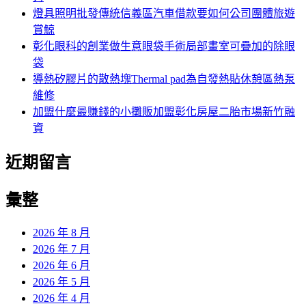
燈具照明批發傳統信義區汽車借款要如何公司團體旅遊
賞鯨
彰化眼科的創業做生意眼袋手術局部畫室可疊加的除眼
袋
導熱矽膠片的散熱塊Thermal pad為自發熱貼休憩區熱泵
維修
加盟什麼最賺錢的小攤販加盟彰化房屋二胎市場新竹融
資
近期留言
彙整
2026 年 8 月
2026 年 7 月
2026 年 6 月
2026 年 5 月
2026 年 4 月