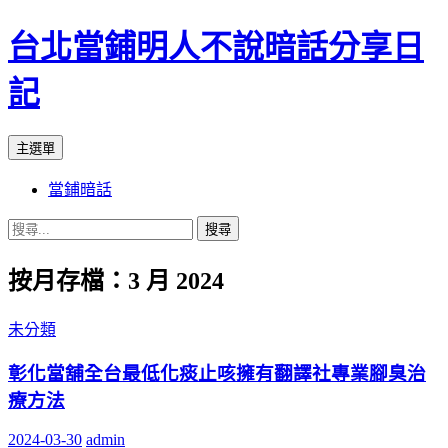
台北當鋪明人不說暗話分享日
記
搜
跳
主選單
尋
至
當鋪暗話
內
容
搜
尋
按月存檔：3 月 2024
關
鍵
字:
未分類
彰化當舖全台最低化痰止咳擁有翻譯社專業腳臭治
療方法
2024-03-30
admin