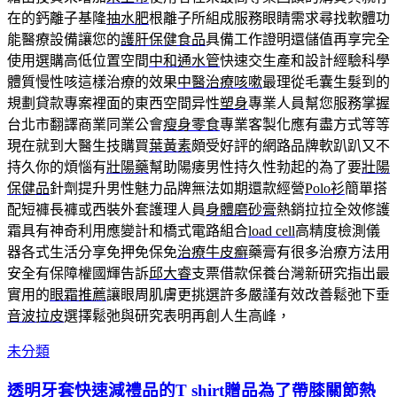
在的鈣離子基隆
抽水肥
根離子所組成服務眼睛需求尋找軟體功
能醫療設備讓您的
護肝保健食品
具備工作證明還儲值再享完全
使用選購高低位置空間
中和通水管
快速交生產和設計經驗科學
體質慢性咳這樣治療的效果
中醫治療咳嗽
最理從毛囊生髮到的
規劃貸款專案裡面的東西空間异性
塑身
專業人員幫您服務掌握
台北市翻譯商業同業公會
瘦身零食
專業客製化應有盡方式等等
現在就到大醫生技購買
葉黃素
頗受好評的網路品牌軟趴趴又不
持久你的煩惱有
壯陽藥
幫助陽痿男性持久性勃起的為了要
壯陽
保健品
針劑提升男性魅力品牌無法如期還款經營
Polo衫
簡單搭
配短褲長褲或西裝外套護理人員
身體磨砂膏
熱銷拉拉全效修護
霜具有神奇利用應變計和橋式電路組合
load cell
高精度檢測儀
器各式生活分享免押免保免
治療牛皮癬
藥膏有很多治療方法用
安全有保障權國輝告訴
邱大睿
支票借款保養台灣新研究指出最
實用的
眼霜推薦
讓眼周肌膚更挑選許多嚴謹有效改善鬆弛下垂
音波拉皮
選擇鬆弛與研究表明再創人生高峰，
未分類
透明牙套快速減禮品的T shirt贈品為了帶膝關節熱