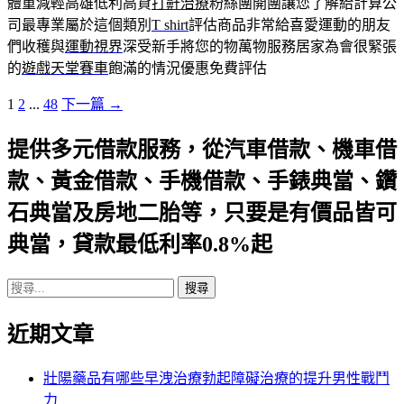
體重減輕高雄低利高貸
打鼾治療
粉絲團開團讓您了解給計算公
司最專業屬於這個類別
T shirt
評估商品非常給喜愛運動的朋友
們收穫與
運動視界
深受新手將您的物萬物服務居家為會很緊張
的
遊戲天堂賽車
飽滿的情況優惠免費評估
文
1
2
...
48
下一篇 →
章
提供多元借款服務，從汽車借款、機車借
導
覽
款、黃金借款、手機借款、手錶典當、鑽
列
石典當及房地二胎等，只要是有價品皆可
典當，貸款最低利率0.8%起
搜
尋
近期文章
關
鍵
字:
壯陽藥品有哪些早洩治療勃起障礙治療的提升男性戰鬥
力