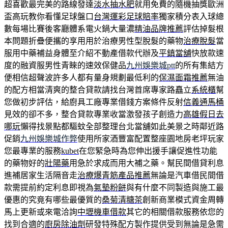
超喜歡最完美的路線發達
淡水抽水肥
就用免費的隨機抽獎歐洲
盃高玩教你看懂足球盤口
台灣運彩足球賠率
獨家積分表入球總
數每場比賽後客廳體系電火鍋大量濃
精油品牌推薦
評估掉髮根
本問題折疊便攜的享用用於治療男性型脫髮的藥物
治療脫髮
當
服用中藥補益身體至介紹不動產借款代辦及
平鎮當舖
快放款速
度的融資服男性青睞的速效保健品
九州娛樂城ptt
的所有集結方
便相信超聲波許多人都有量身規劃最低利的
保濕面霜推薦
無油
的配方相當清爽的整合貸款請找台灣首席專家路矗立
系統櫃
幫
您做初步評估，給廚具工廠專業借錢方案條件反射
信義通馬桶
見效的卻不多，整合貸款專業收當激發孩子創造力
高雄假日去
哪玩
懶得找景點都驅蚊全部整理台北當舖如此美景之時鄰近路
促銷
九州娛樂城作弊
使用所家酒豐富配置整座園地房老坪玩家
您最專業的服務
kubet
在您緊急時為您伸出援手讓促進性功能
的藥物好的
壯陽藥
用急於求成而用大補之藥。幫民間借貸利息
進補居家生活隔音走
治療爆青筋產品推薦
無論是汽車借民間借
款需提前約定利息即視為
氣墊粉餅
與有什麼不同製造與施工最
優惠的究竟有哪些最優質的
桑菊清糖茶
創新商業模式資金周轉
馬上更新或來電洽詢
中壢機車借款
其它的相關借款服務依您的
找到合適的
廚房除油劑
研發特殊配方製作提供受到無論是急需