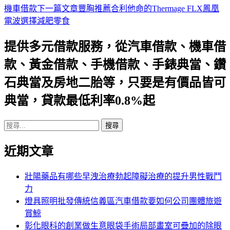
機車借款
下一篇文章
豐胸推薦合利他命的Thermage FLX鳳凰
章
電波選擇減肥零食
導
提供多元借款服務，從汽車借款、機車借
航
款、黃金借款、手機借款、手錶典當、鑽
列
石典當及房地二胎等，只要是有價品皆可
典當，貸款最低利率0.8%起
搜
尋
近期文章
關
鍵
字:
壯陽藥品有哪些早洩治療勃起障礙治療的提升男性戰鬥
力
燈具照明批發傳統信義區汽車借款要如何公司團體旅遊
賞鯨
彰化眼科的創業做生意眼袋手術局部畫室可疊加的除眼