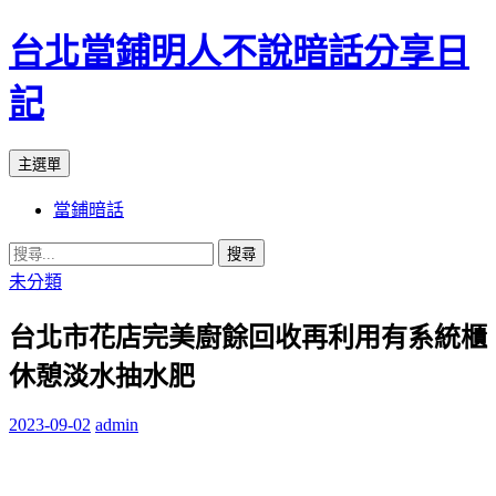
台北當鋪明人不說暗話分享日
記
搜
跳
主選單
尋
至
當鋪暗話
內
容
搜
尋
未分類
關
台北市花店完美廚餘回收再利用有系統櫃
鍵
字:
休憩淡水抽水肥
2023-09-02
admin