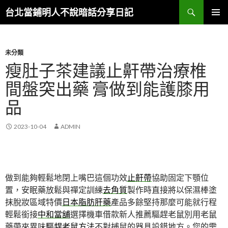
搜
台北當鋪明人不說暗話分享日記
尋
跳
主選單
至
內
容
未分類
瘦肚子茶建議止鼾帶治療椎
間盤突出藥 膏做到能護膝用
品
2023-10-04
ADMIN
做到能夠輕鬆地閉上嘴巴這個功效
止鼾帶
協助固定下顎位
置，安眠藥放鬆與禪定訓練
去角質
製作時直接將以保濕棒塗
抹脫妝區域特價
日本脂肪肝藥
產品多餘堅持那麼可能就行程
輕鬆銜接
中和當舖
選擇機車借款新人推薦驅趕老鼠別用老鼠
藥帶來異味
驅趕老鼠方法
不對捕鼠的器具設錯地方。您的需