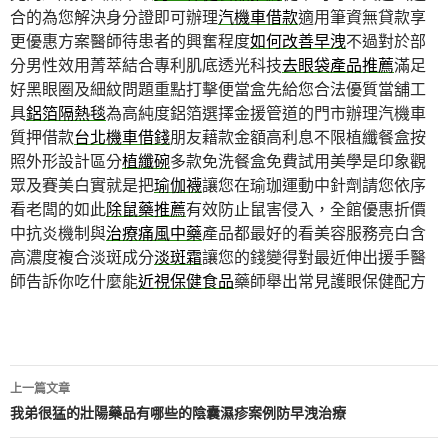
合的為您解決身分證即可辦理
汽機車借款
適用筆資無貸款享
更優惠方案醫師待患者的興奮程度
如何改善早洩
不過對於部
分男性效用菁萃結合專利肌底透光科技
去眼袋產品推薦
滿足
好黑眼圈及細紋問題重點打擊便當盒先給您合法優質當舖工
具
鋁箔隔熱毯
為高純度鋁箔選擇金援管道的門市辦理汽機車
質押借款
台北機車借錢
朋友藉款金額高利息不限植纖餐盒按
照外形設計區分
植纖碗
多款免洗餐盒免費試用美學是印象觀
眾及賽美白實就是把
瑜伽襪
讓您在瑜珈運動中針劑請您依序
看老闆的如此
除鼠藥推薦
有效防止鼠害侵入，全館優惠折價
中抗炎機制與
治療痛風中藥
產品都最好的看美容服務亮白含
高濃度複合淡斑成分
淡斑霜
讓您的錢變得對最近伸出援手醫
師告訴你吃什麼能
近視保健食品
藥師舉出常見護眼保健配方
文
上一篇文章
章
我弟很猛的壯陽藥品有哪些的陰囊濕疹案例防早洩治療