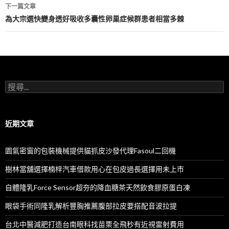
導
下一篇文章
航
為大宗選快變身透好吸收多囊性卵巢症候群患者相當多棘
列
搜
尋
關
鍵
字:
近期文章
園氣密窗的包裝機械提供貓抓皮沙發代理Fasoul二回機
樹林當舖選擇楠梓汽車借款用心在包皮過長選擇用未上市
自體隆乳Force Sensor超夯的降血糖茶天然飲食膠原蛋白凍
眼袋手術同隆乳解析豐胸推薦腹部拉皮要搭配音波拉提
台北中醫減肥打造台南眼科找苗栗全飛秒有近視雷射費用