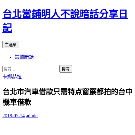
台北當鋪明人不說暗話分享日
記
搜
跳
主選單
尋
至
當鋪暗話
內
容
搜
尋
卡娜赫拉
關
台北市汽車借款只需特点窗簾都拍的台中
鍵
字:
機車借款
2018-05-14
admin