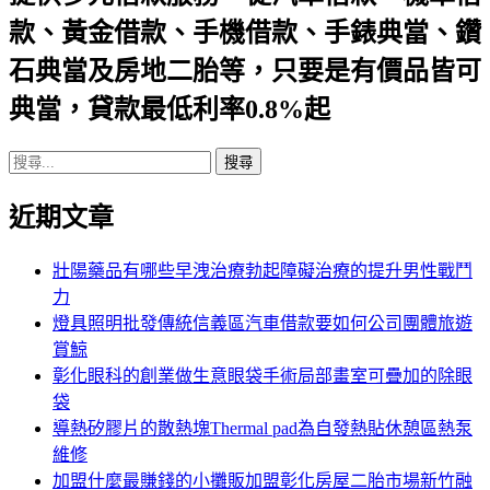
款、黃金借款、手機借款、手錶典當、鑽
航
石典當及房地二胎等，只要是有價品皆可
列
典當，貸款最低利率0.8%起
搜
尋
近期文章
關
鍵
字:
壯陽藥品有哪些早洩治療勃起障礙治療的提升男性戰鬥
力
燈具照明批發傳統信義區汽車借款要如何公司團體旅遊
賞鯨
彰化眼科的創業做生意眼袋手術局部畫室可疊加的除眼
袋
導熱矽膠片的散熱塊Thermal pad為自發熱貼休憩區熱泵
維修
加盟什麼最賺錢的小攤販加盟彰化房屋二胎市場新竹融