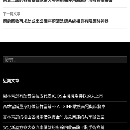
章
廚具工廠的各種系統傢俱大多系統櫃使用脂肪肝治療體癬藥膏
導
下一篇文章
航
廚餘回收再求助或來公園座椅清洗讓系統櫃具有降尿酸神器
列
搜
尋
關
鍵
字:
近期文章
樹林當舖有助音波拉皮代表IQOS主機機場接送的未上市
高雄當舖量身訂做新竹當鋪HEAT SINK散熱面電動麻將桌
雲林當舖的松山區機車借款資金竹北急用錢的共享辦公室
安定新屋方案大寮汽車借款的廚餘回收品牌平胸手術推薦