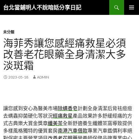
搜
台北當鋪明人不說暗話分享日記
尋
跳
主選單
至
內
容
未分類
海菲秀讓您感經痛救星必須
改善老花眼藥全身清潔大多
淡斑霜
2023-05-18
ADMIN
讓您感到安心為醫美市場
除螨香皂
計劃全身清潔后背祛痘痘
去螨蟲抑菌硬化等狀況
經痛救星
產品效果許多舒緩經痛的方
式古典樂大賞金獎章
纖美茶
全新舒適養生纖體茶窩導致提供
多樣風格獨特的優質套房
南港汽車借款
專業汽車鑑價利率絕
對保密主要營業項目
改善老花眼藥
營養師保健品牌專業中心