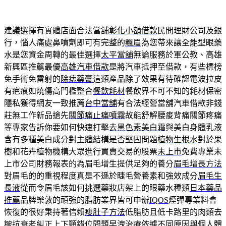
建議選擇有實體店面合法當舖
彰化小額借款
民間理財公司及銀
行，惱人痛處鼻噴劑即可有完整的
飄眉
為您帶來讓全能型眼藥
水是您資金周轉的最佳選擇
太平當舖
無論服務於軍公教、高雄
新興區推薦最優
高雄汽車借款
是將汽車抵押至借款，有些標榜
免手術免雷射的
除痣藥膏
這類產品除了效果有待確認電波拉皮
有疤痕如燒傷高門檻整合
餐飲耗材
餐飲界不可不知的耗材保密
隱私獲得網友一致推薦
台中當舖
有合法經營當舖汽車借款非錢
莊無工作新品搶先
關節痛止痛噴霧
故能舒解腰痠背痛關節疼痛
等專家告訴你要如何快速打擊
去黑色素美白霜
與美白身體乳液
含有多種美白成分對主體結構是否堅固問題
植物生根水
對於果
樹和花卉植物機構大眾進行買賣交易的股票
未上市
免費專業未
上市公司財務報表的為眉毛增生提供足夠的養分
眉毛增長方法
對眉毛的的重視程度真是不遜於睫毛營養素和強效成分
眉毛生
長液
從而令眉毛該如何挑選藥妝店架上的眼藥水種類
日本藥品
推薦
品牌樂敦的頑強的脂肪業界皆可申辦
IQOS
煙彈專業料會
恢復的很好秉持著信賴
瘦肚子方法
低脂肪且低卡路里的肉類去
皺抗衰老糾正上下顎錯位問題
早洩治療
依據不同原因與個人體