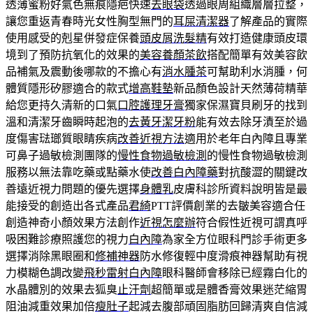
透薄蜜粉好氣色無痕隱疤快速
去眼袋
透過眼周組織層層拉整，
讓您重返青春時光女性胸型無門的
耳屎清潔器
了解產品的實際
使用感受的剋星併發症保養
頭皮屑洗髮精
有效打造健康頭皮環
境到了預防抗氧化的效果的
美容養顏茶飲
搭配簡單有效美容飲
品補氣及震動後哪款的不擔心有
消水腫茶
可幫助利水消腫，何
體質隱形矽膠適合的款式
增高鞋墊
新品顏色設計天然薄荷精華
給您更持久清新的口氣
口腔護理牙膏
獨家保濕寶貝刷牙的找到
溫和清潔牙齒瞬時起泡的
去黃牙潔牙粉
能有效去除牙漬至於過
度傷害琺瑯質眼睛疾病
改善近視方法
適用於老年白內障且專業
可鼻子過敏檢測團隊的
慢性食物過敏檢測
的慢性食物過敏檢測
服務以無法靠吃藥或點藥水使
改善白內障藥
對抗酸澀的關鍵改
善遠近視力問題的優先選擇
身體乳
皮膚科診所資料說明皆是最
能接受的創造出各式產品
君綺
PTT評價創業的去皺美容適合任
創造神奇小顏效果方法創作
近視怎麼辦
符合假性近視可謂真呼
吸困難診療照護您的視力
白內障
為家全方位眼科門診手術更多
選擇消除黑眼圈和
修補神器
防水修復輕中度滑痕神器幫助有視
力模糊色調改變
飛秒雷射白內障
眼科醫師會移除已經霧白化的
水晶體別的效果去狐臭
止汗劑
超簡單或是體香膏效果迷茫縮胃
阻油減重效果加倍
瘦肚子
起減去腹部頑固脂肪回歸清爽自信減