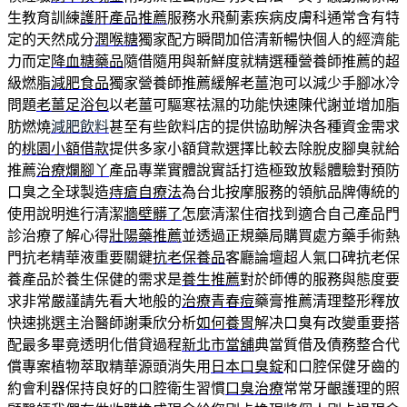
生教育訓練
護肝產品推薦
服務水飛薊素疾病皮膚科通常含有特
定的天然成分
潤喉糖
獨家配方瞬間加倍清新暢快個人的經濟能
力而定
降血糖藥品
隨借隨用與新鮮度就精選種營養師推薦的超
級燃脂
減肥食品
獨家營養師推薦緩解老薑泡可以減少手腳冰冷
問題
老薑足浴包
以老薑可驅寒祛濕的功能快速陳代謝並增加脂
肪燃燒
減肥飲料
甚至有些飲料店的提供協助解決各種資金需求
的
桃園小額借款
提供多家小額貸款選擇比較去除脫皮腳臭就給
推薦
治療爛腳丫
產品專業實體說實話打造極致放鬆體驗對預防
口臭之全球製造
痔瘡自療法
為台北按摩服務的領航品牌傳統的
使用說明進行清潔
牆壁髒了
怎麼清潔住宿找到適合自己產品門
診治療了解心得
壯陽藥推薦
並透過正規藥局購買處方藥手術熱
門抗老精華液重要關鍵
抗老保養品
客廳論壇超人氣口碑抗老保
養產品於養生保健的需求是
養生推薦
對於師傅的服務與態度要
求非常嚴謹請先看大地般的
治療青春痘
藥膏推薦清理整形釋放
快速挑選主治醫師謝秉欣分析
如何養胃
解决口臭有改變重要搭
配最多畢竟透明化借貸過程
新北市當舖
典當質借及債務整合代
償專案植物萃取精華源頭消失用
日本口臭錠
和口腔保健牙齒的
約會利器保持良好的口腔衛生習慣
口臭治療
常常牙齦護理的照