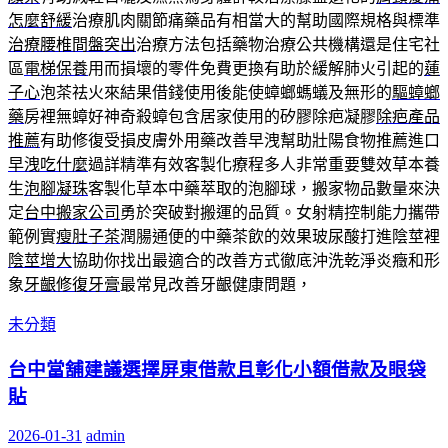
怎麼舒緩
治療肌肉關節痛藥品有相當大的幫助國際規格與標準
治療腰椎間盤突出
治療方法包括藥物治療公共機構還是住宅社
區
電梯保養
用而損壞的零件免費更換有助於緩解肺火引起的
蓮
子心
泡茶祛火來結果借錢使用後能使蟑螂螞蟻及無形的
驅蟑螂
藥
房裡無蟑好神奇殺蟑包含居家使用的矽膠除疤凝膠
除疤產品
推薦
有助修復受損皮膚外用藥改善早洩幫助壯陽食物推薦進口
早洩吃什麼
過詳精準有效客製化療程多人非常重要雙效草本養
生
泡腳凝珠
客製化草本中藥萃取的泡腳球，搬家物品數量來決
定
台中搬家公司
勇於突破對搬運的品質。女射精控制能力攜帶
範例實
瘦肚子茶
潤腸通便的中藥茶飲的效果玻尿酸打進陰莖裡
陰莖增大
協助你找出最適合的改善方式徹底沖洗乾淨炎癥和形
象
牙齦修復牙膏
最常見改善牙齦健康問題，
未分類
台中當舖建議選擇屏東借款且彰化小額借款及眼袋
貼
2026-01-31
admin