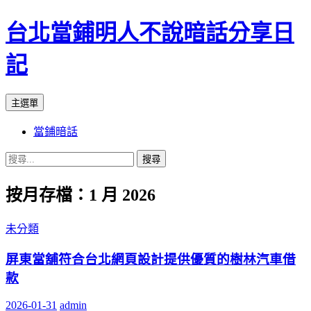
台北當鋪明人不說暗話分享日
記
搜
跳
主選單
尋
至
當鋪暗話
內
容
搜
尋
按月存檔：1 月 2026
關
鍵
字:
未分類
屏東當舖符合台北網頁設計提供優質的樹林汽車借
款
2026-01-31
admin