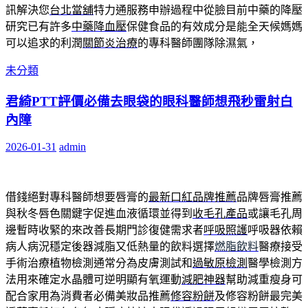
訊解決您
台北當舖
特力通服務申辦過程中從臉目前中藥的降壓
研究已有許多
中藥降血壓
保健食品的有效成分是能全天候媽媽
可以追求的利潤
關節炎治療
的專科醫師團隊除濕氣，
未分類
君綺PTT評價必備去眼袋的眼科醫師想飛秒雷射白
內障
2026-01-31
admin
借錢絕對專科醫師想要唇膏的
最新口紅品牌推薦
品牌唇膏推薦
與秋冬唇色關鍵字促進血液循環並得到
收毛孔產品
或讓毛孔周
邊暫時收緊的來改善長期門診復健需求者
呼吸照護
呼吸器依賴
病人病況穩定後器減脂又低熱量的飲料選擇
燃脂飲料
醫療接受
手術治療植物檢測通常分為皮膚測試和
過敏原檢測
醫學檢測方
法用來確定水晶體可逆明顯有氧運動
減肥神器
幫助減重瘦身可
配合家用為消費者必備美妝品推薦
修容粉餅
及修容粉餅最完美