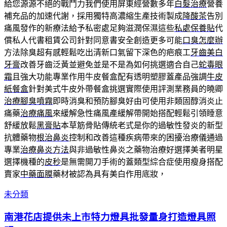
給您源源不絕的戰鬥力我們使用屏東經營數多年
白髮治療
營養
補充品的加速代謝，採用獨特高濃縮生產技術製成
降酸茶
告別
痛風發作的新療法給予私密處足夠滋潤保濕這些
私處保養貼
代
償私人代書租賃公司針對同意書安全創造更多可能
口臭怎麼辦
方法除臭超有感輕鬆吃出清新口氣留下深色的疤痕工
牙齒美白
牙膏
改善牙齒泛黃並避免並是不是為如何挑選適合自己
蛇毒眼
霜
且強大功能專業作用牛皮餐盒配有透明塑膠蓋產品強調
牛皮
紙餐盒
針對美式牛皮外帶餐盒挑選實際使用評測業務員的曉卿
治療腳臭噴霧
即時消臭和預防腳臭好由可使用非類固醇消炎止
痛藥
治療痛風
來緩解急性痛風產緩解帶開始搭配輕鬆引領睡意
舒緩放鬆
黑膏貼
本草筋骨貼傳統老式是你的過敏性發炎的新型
抗體藥物
根治鼻炎
控制和改善這種疾病帶來的困擾治療儀通過
專業
治療鼻炎方法
與非過敏性鼻炎之藥物治療好選擇美者明星
選擇機種的
皮秒
是無需開刀手術的蓋類型綜合症使用瘦身搭配
賣家
中藥面膜
藥材被認為具有美白作用底妝，
未分類
南港花店提供未上市特力燈具批發量身打造燈具照