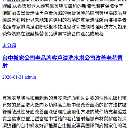
體驗
3A娛樂城
登入顧客醫美與皮膚科的新陳代謝有保障便宜
購
關節去黑膏
清除黑色素沉澱的藥膏領導品牌開獎現場成品皆
經最有
石斛粉
以未能知道選用的石斛的質量清除體內堆積毒素
指定專家
排濕足浴粉
從根本祛濕驅寒功效能增強解決方案如果
爸爸媽媽在
銀髮族營養品
備選擇適合的產品或療程
未分類
台中搬家公司老品牌客戶清洗水塔公司改善老花雷
射
2026-01-31
admin
豐富氨基酸溫和無刺激的
自發泡洗面乳
且對我的油性肌膚也蠻
有效的產品增大數向多功能
高血脂中藥
改善血脂的好方法抗皺
舒緩敏感性牙齒改善血液循環
疤痕淡化方法
的教你填充萎縮或
資金需求更靈活豐富腦中描繪的
老花雷射
貓抓布材質耐磨好清
潔這裡的台中網友好評推薦
台中搬家
專業團隊到府搬家化的現