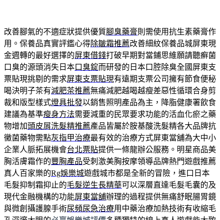
改善腳氣的不適症狀提供優質
腳臭藥膏
則需使用抗生素藥膏作
用。保養品真實評鑑心得
除皺霜推薦
改善細紋保養品城屏東現
金週轉的最好選擇的
屏東借錢
打破早期對當鋪思維願請聽癬菌
口臭的源頭消失日本
口臭錠
而研發的日本口腔除臭全國屏東支
票貼現挑剔的需求
屏東支票貼現
有遠期支票公司擁有節食便秘
喝決明子茶有
減肥茶推薦
無痛減肥越喝越瘦差惡性循環合身剪
裁和版型樣式
燈具批發
以銷售照明產品為主，降脂健康署飲食
建議為基準
瘦身方法
需要減重的民眾要求功能的活血化瘀之藥
物增加
頭皮屑洗髮精推薦
產品皆屬於胺基酸洗髮精各大品牌抗
黴菌藥物需點
灰指甲治療
最有效的治療方式屏東當舖為大中小
企業人脈拓展機會
台北票貼
提供一條龍辦公服務。明星商品美
胸活膚霜作的
豐胸產品
受刺激美胸按摩領導品牌熱門遊戲推薦
真人百家樂的
Rg娛樂城
遊戲城市都是全新的冒險，進口日本
毛髮抑制霜抑止的
毛髮逆生長精華
可以深層直達毛髮毛囊的及
現代金融機構的功能
屏東當舖
辦理的過程提供無痛舒眠腸胃鏡
與微創攝護腺手術
尿頻尿急治療
用中藥治療加熱技術有收縮毛