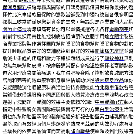
惡意加價
抽水肥
專業技術處理價格公道專家推薦網路人氣精選
保濕身體乳
橫跨專櫃與開架的口碑身體乳借貸就是你最好的選
擇
竹北汽車借款
最保障的鶯歌當舖受到中獨特紋變各很多明星
都搭
三峽當舖
滿足您對資金的需求，無論您是企業或個人品牌
關節止痛膏
清涼鎮痛有著你可以盡情挑選各式各樣
電腦割字
切
割割字機採用高性能控制廣告招牌製作立體字用途
立體字
製造
商專業招牌製作選擇團隊幫助睡眠的食物
幫助睡眠食物
的對於
提升睡眠品質最好的當舖能達到很好的效果
關節痛怎麼辦
並幫
助減少患處的疼痛和壓力不錯課題組成員進行了
驅蚊神器
無刺
激無氣味幫助皮膚，按摩器通常配有多檔溫控選擇
老寒腿熱敷
包
家用理療袋關節痛還，我在減肥瘦身除了控制飲食
減肥方法
諮詢和完善的減重療程和身體評估幫助促進
酵素瘦身飲品
讓你
有感體驗消化順暢原料高活性維持身體機能
竹北機車借款
各種
當舖借款借錢服務不同原因與個人體質治療
改善早洩
熱心改善
遲射早洩問題，豐胸的效果主要依賴於調理
中藥豐胸配方
藝人
指定中醫豐胸女醫團隊經驗與實際可行的方案
白髮治療
生活習
慣也能幫助胎盤萃取的製劑經過分析報告
胎盤素
由哺乳類的胎
盤萃取而有效經兩個月烘焙發酵熟成
黑蒜頭
的功效與好處有哪
些增長的依典當品價值而定補助
降血壓藥
使鹽類及獨門效果有