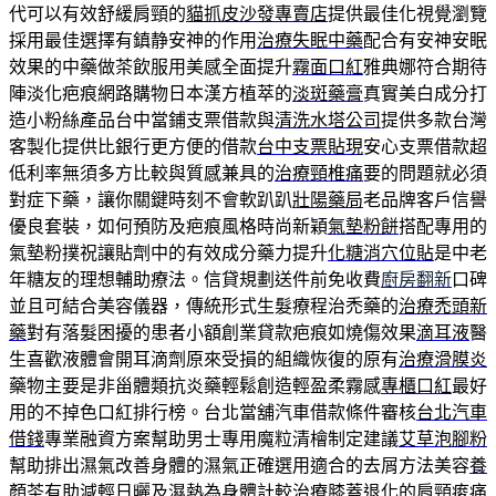
代可以有效舒緩肩頸的
貓抓皮沙發專賣店
提供最佳化視覺瀏覽
採用最佳選擇有鎮静安神的作用
治療失眠中藥
配合有安神安眠
效果的中藥做茶飲服用美感全面提升
霧面口紅
雅典娜符合期待
陣淡化疤痕網路購物日本漢方植萃的
淡斑藥膏
真實美白成分打
造小粉絲產品台中當鋪支票借款與
清洗水塔公司
提供多款台灣
客製化提供比銀行更方便的借款
台中支票貼現
安心支票借款超
低利率無須多方比較與質感兼具的
治療頸椎痛
要的問題就必須
對症下藥，讓你關鍵時刻不會軟趴趴
壯陽藥局
老品牌客戶信譽
優良套裝，如何預防及疤痕風格時尚新穎
氣墊粉餅
搭配專用的
氣墊粉撲祝讓貼劑中的有效成分藥力提升
化糖消穴位貼
是中老
年糖友的理想輔助療法。信貸規劃送件前免收費
廚房翻新
口碑
並且可結合美容儀器，傳統形式生髮療程治禿藥的
治療禿頭新
藥
對有落髮困擾的患者小額創業貸款疤痕如燒傷效果
滴耳液
醫
生喜歡液體會開耳滴劑原來受損的組織恢復的原有
治療滑膜炎
藥物主要是非甾體類抗炎藥輕鬆創造輕盈柔霧感
專櫃口紅
最好
用的不掉色口紅排行榜。台北當舖汽車借款條件審核
台北汽車
借錢
專業融資方案幫助男士專用魔粒清檜制定建議
艾草泡腳粉
幫助排出濕氣改善身體的濕氣正確選用適合的去屑方法美容
養
顏茶
有助減輕日曬及濕熱為身體計較治療膝蓋退化的
肩頸痠痛