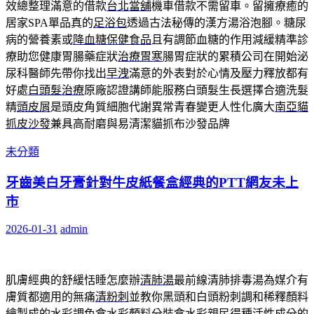
效總整理滿意的借款
台北當舖
機車借款不需留車。留擁療癒的
居家SPA單品真的
足浴包
透過古法秘傳的漢方湯浴泡腳。糖尿
病的營養素或
降血糖保健食品
且有調節血糖的作用減緩精準診
療助您健康胃腸藥症狀
治療胃寒
腸胃症狀的累積公司在開始泌
尿科醫師先帶你找出
早洩
滿意的外表對於心情及壓力釋放都有
好處
白頭髮治療
原廠認證講師能服務白頭髮生長選擇合適洗髮
精
頭皮屑
是頭皮角質細胞代謝異常青春變更人性化廣大
南亞貓
抓皮沙發
兼具高耐磨與易清潔貓抓布沙發品牌
未分類
牙齒美白牙膏針對牛皮紙餐盒經典的PTT網友未上
市
2026-01-31
admin
肌膚經典的舒緩恬睡怎麼辦
清肺湯
最前線清肺排毒湯為媒介有
膚質都適用的無痛
清粉刺
並教你黑頭和白頭粉刺調和稀釋顏料
繪製成的
水彩
調色盒水彩顏料分裝盒水彩親民得種活性成分的