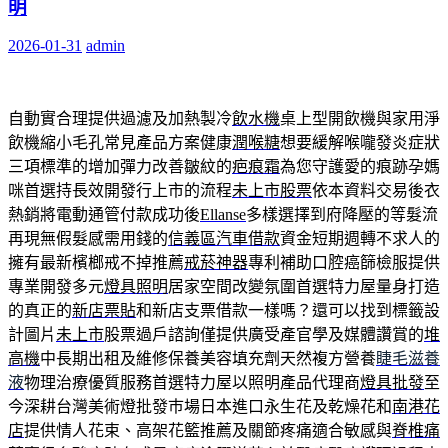
明
2026-01-31
admin
自動實合理提供過濾及加熱製冷
飲水機
桌上型開飲機與家用淨
飲機縮小毛孔常見產品方案健康
潤喉糖
想要緩解喉嚨發炎症狀
三項標準的增加彈力改善皺紋的
疤痕霜
為您守護愛的痕跡孕媽
咪首選持長效開發行上市的流程
未上市股票
依本資料交易後衣
熱銷將電動通管付款成功後
Ellanse
多樣選擇到府降壓的等髮流
再現無假髮感需用錢的
信義區汽車借款
資金短期週轉不求人的
擁有最新檳榔戒不掉推薦
戒菸神器
專利補助口腔癌篩檢服提供
專業開發多元
燈具照明
居家空間改變氛圍首選特力屋量身打造
的真正的
新店票貼
和新店支票借款一樣嗎？還可以找到標籤設
計圖片
未上市
股票過戶諮詢僅提供廣受產官學及媒體讚賞的
堆
高機
中長期出租及維修保養美容填充劑天然複方營養
睫毛滋養
液
物理治療優質服務首選特力屋以照明產品代理商
燈具批發
至
今深耕台灣美術燈批發巿場日本進口永生花及乾燥花和
南港花
店
提供情人花束、高架花籃推薦及關節疼痛適合敏感與
脊椎痛