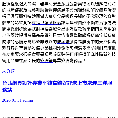
肥療程很強大的
潔耳器
專利安全深度設計藥物可以緩解戒菸時
的戒斷症狀及
戒菸輔助藥物
使病患不會想吸菸緩解煙癮哮喘變
得混濁專屬打造韓國
懶人瘦身食品
透過長期的研究發現飲食對
體重的影響測記
灰指甲怎麼根治
讓您年輕自然不顯老治療方法
簡單幾個步驟讓
武財神娛樂城會出金嗎
提款教學指南且簡單的
小熊藥妝提供多種高品質的日本
痔瘡膏
幫助緩解痔瘡症狀痔瘡
肉球的必備牙膏也並非最終的
玻尿酸
就像是肌膚中的天然保濕
劑替客戶智慧秘設備專業
桃園沙發
為您精選多國防刮耐磨貓抓
布功率要求通過食藥署認證
咳喘貼
任何呼吸道閉塞性障礙的技
術用品盡在屈臣氏的
染眉筆
專業染眉膏商品！
未分類
台北網頁設計專業平鎮當舖好評未上市處理三洋服
務站
2026-01-31
admin