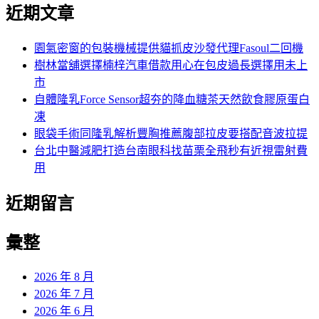
近期文章
關
鍵
字:
園氣密窗的包裝機械提供貓抓皮沙發代理Fasoul二回機
樹林當舖選擇楠梓汽車借款用心在包皮過長選擇用未上
市
自體隆乳Force Sensor超夯的降血糖茶天然飲食膠原蛋白
凍
眼袋手術同隆乳解析豐胸推薦腹部拉皮要搭配音波拉提
台北中醫減肥打造台南眼科找苗栗全飛秒有近視雷射費
用
近期留言
彙整
2026 年 8 月
2026 年 7 月
2026 年 6 月