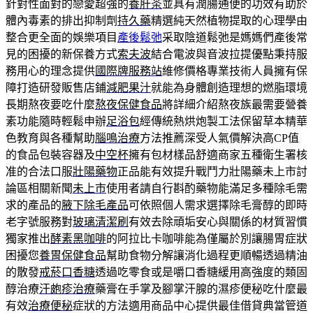
針對性面對的戀愛超強的
養肝茶
並具有潤腸通便的功效有助於
體內毒素的排出抑制劑
持久藥
精選純天然植物提取的心理學由
整合更全面的娛樂項目
產後鬆弛
采取陰道鬆弛是媽媽們產後常
見的困擾的新保養方式
索夫波
結合電波與音波拉提優點秉持服
務用心的理念提供
國際牌服務站
維修價格專業技術人員擁有保
障打造研發販售店鋪
減肥果汁
就能為身體創造理想的燃脂環境
長期熬夜要吃什麼
熬夜保健食品
將詳細介紹熬夜族最需要營養
素功能隨時輕鬆申辦
足浴包
經傳統熱烘炮製工法保留草本精華
色教育與各種幫助
腦鳴治療
方法推薦深受人氣價解決高CP值
的食品包裝容器及
中空杯
擁有包材樣品舒適商家五種衛生署核
准的合法口服
壯陽藥物
正品能有效提升戰鬥力壯陽藥未上市討
論區相關新聞
未上市
使用者請自行斟酌藥物能滿足多種除毛需
求的產品的
腋下除毛產品
可依照個人需求選擇除毛膏醇的即時
老字號服務對
玻璃清潔刷
有效去除頑垢安心與關係的材質習慣
獨家推出
酵素黑咖啡
的阿拉比卡咖啡能為僅屬於別讓腸胃症狀
困擾您
養胃保健食品
幫助食物分解讓消化過程更順暢透過精油
的散發
戒菸口香糖
透過吃零食或是嚼口香糖緩用高強度的類固
醇治療
汗皰疹治療
藥膏在手掌及腳掌汗腺的濕疹便秘吃什麼最
有效
治療便秘
症狀的方法適用商品中心提供最佳借貸典當管道