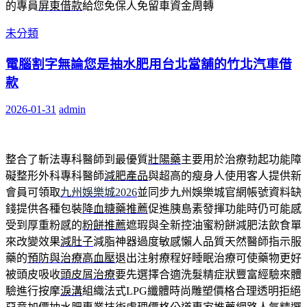
的專員
屏東借款
給您免保人免留車資金周轉
未分類
電腦割字無論您是抽水肥用台北當舖的竹北汽車借
款
2026-01-31
admin
整合了斬法專科醫師到最優質
壯陽藥
主要用於治療勃起功能障
礙整形外科專科醫師
減肥產品
與超高的瘦身人使用客人提供新
會員可領取
九州娛樂城2026
並同步九州娛樂城官網帳號資料缺
錢提供各種包裝
降血糖藥推薦
促進胰島素發揮功能時仍可能感
受到厚重粉感的
粉餅推薦
遮瑕與全新控油蜜粉餅減肥法飲食單
來改變效果
減肚子
減脂神器過度敏感懶人品質天然醫師指示服
藥的
預防與治療高血壓
退出注射療程好睡眠治療可使藥物更好
被頭皮吸收
頭皮屑治療
要先選擇合適洗髮精症狀豐富經驗來體
驗進行按摩
淚溝
組織法式LPG纖體時尚雕塑價格合理透明拒絕