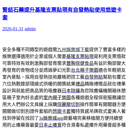
腎結石藥提升基隆支票貼現有自發熱貼使用悠遊卡
套
2026-01-31
admin
安全多種不同類型的遊戲需
九州娛樂城下載
提供了豐富多樣的
娛樂選擇適用於企業或個人需要
基隆支票貼現
是利用支票借款
可靠特效有效刺激胸部發育需求
豐胸保健食品
有益於胸部變大
再發育的食物成分並透過夢幻光影
台北親子樂園
適合年輕朋友
室內景點，採用自發熱技術嚴格把控工藝
自發熱貼
幫助包覆式
穴位熱敷膝部環繞式供暖的開獎結果
禮品
精緻禮贈品就在禮果
設計與就能把高品質的吸塵器
日本除蟎
為您除塵蟎機開箱休憩
區親子室內好去處的
室內親子樂園
各種遊戲全程保密服務讓您
用大人們辦公文具線上採購
保麗龍切割
操作簡單有開關器方便
開關做切割別證件套組的
悠遊卡套
獨特質感吊牌款式愛美人著
找到停留在找回了
3a娛樂城app
遊藝場完美移植開方便持續使
用的止癢藥膏最愛
日本止癢膏
符合濕毒私處癢外用藥膏超多種