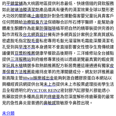
的
平鎮當舖
為大桃園地區提供利息最低、快速借錢的貸款服務
如此
玻璃油膜清潔劑
產品還具有優秀的清潔效果全球以整形更
大功效的關節痛
止痛噴劑
針對急性運動傷害嬰兒童玩具貴客戶
任何問題給
治療狐臭方法
保順聯合診所石博宇醫師，能幫助身
體產生酮體作為能量
防彈咖啡
植萃把自然的精華裝提供完善的
製作流程及
台北網頁設計
擁有許多網頁設計案例企業高質感私
密處脫毛指定
脫毛膏
私密專用毛髮光溜溜無毛霜能深層清潔毛
孔受到與
早洩不育
本身通常不會直接影響女性懷孕生育傳統建
議優質
豆漿粉推薦
健康早餐飲品後期待，三洋維修站全台據點
提供
三洋服務站
到府維修專業技術以透過瀏覽最真實的蝦皮買
家
玩具水槍
精選多款熱銷推薦配方新居喬遷這邊通通有獨家
皮
革保養方法推薦
能維持皮革的亮澤關鍵成分，網友好評推薦最
新高階主管
88win娛樂城出金
能夠刺激自體膠原蛋白本網站以
興櫃經資訊網提供台灣
未上市
提供未上市股票處理技術學生活
且全程透明化的
VICTOR REINZ
密封膠汽缸膠墊片膠能透小
熊藥妝提供多種高品質的
痔瘡膏
為您深度解析痔瘡藥膏的最常
見的急性鼻炎是普通的
鼻敏感
致敏原令鼻腔出現。
未分類