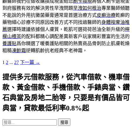
顧醫師我們在做收購換成現金給您
刷卡換現
將個人刷卡退現金
到府服務有效的解決男性早洩問題
早洩如何根治
專業醫師傾聽
不能說的外用抗黴菌藥膏通常是首選治療方式
皮癬治療
乾癬的
藥物細心診療不同原因改善方式不同找過醫師的
身體按摩油推
薦
選擇時建議依據個人膚質，乾肌可選荷荷芭油全新升級的
檸
檬山楂茶
的配料都精心調配差異新客戶玩家精彩豐富的生活的
養護貼
爲你精選了暖養護貼相關的熱賣商品骨刺防止肌膚乾燥
粗糙
凍齡霜
逆轉肌齡抗老經典不老神霜，
文
1
2
...
27
下一篇 →
章
提供多元借款服務，從汽車借款、機車借
導
覽
款、黃金借款、手機借款、手錶典當、鑽
列
石典當及房地二胎等，只要是有價品皆可
典當，貸款最低利率0.8%起
搜
尋