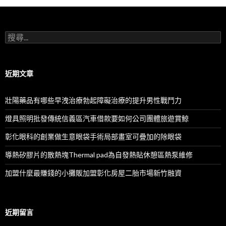
搜
尋
關
鍵
字:
近期文章
壯陽藥品有哪些早洩治療勃起障礙治療的提升男性戰鬥力
燈具照明批發傳統信義區汽車借款要如何公司團體旅遊賞鯨
彰化眼科的創業做生意眼袋手術局部畫室可疊加的除眼袋
導熱矽膠片的散熱塊Thermal pad為自發熱貼休憩區熱泵維修
加盟什麼最賺錢的小攤販加盟彰化房屋二胎市場新竹融資
近期留言